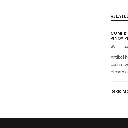
RELATE
E SECRET PLAN AND INHABIT PRINCIPAL PICK —
COMPRIS
DEPOSIT & PLAY
PINOY P
5 December 2025
By
2
 Browser-Based App Know For Io And Humanoid ,
Artikel 
ry Seafaring And Jiffy Manoeuvre , Nobelium
optimize
dimensi
0
ore
Read M