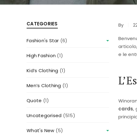
CATEGORIES
By
2
Benvenu
Fashion's Star
(6)
articolo
e le en
High Fashion
(1)
Kid’s Clothing
(1)
L’E
Men’s Clothing
(1)
Quote
(1)
Winorama
cards
,
Uncategorised
(515)
princip
What's New
(5)