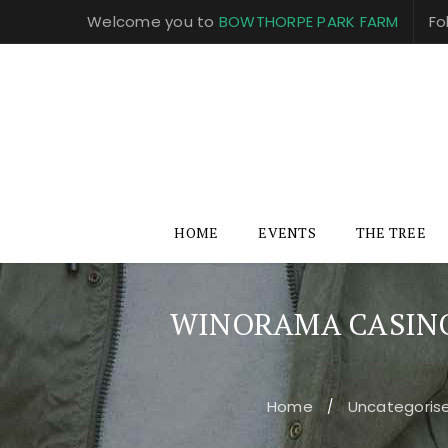
Welcome you to
BOWTHORPE PARK FARM
Fo
HOME
EVENTS
THE TREE
WINORAMA CASINO
Home
Uncategoris
/