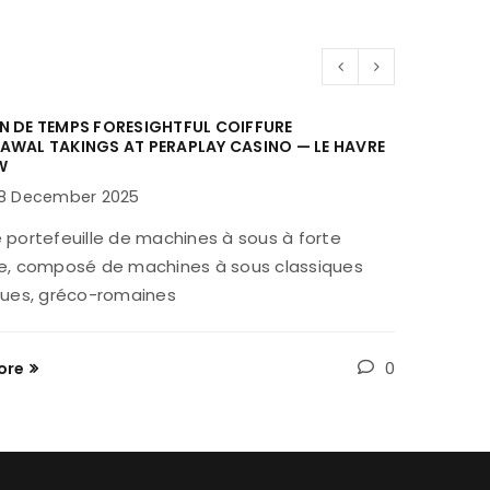
N DE TEMPS FORESIGHTFUL COIFFURE
VERIFIC
AWAL TAKINGS AT PERAPLAY CASINO — LE HAVRE
By
2
W
8 December 2025
bonus g
la Craz
 portefeuille de machines à sous à forte
select
e, composé de machines à sous classiques
ques, gréco-romaines
Read M
0
ore