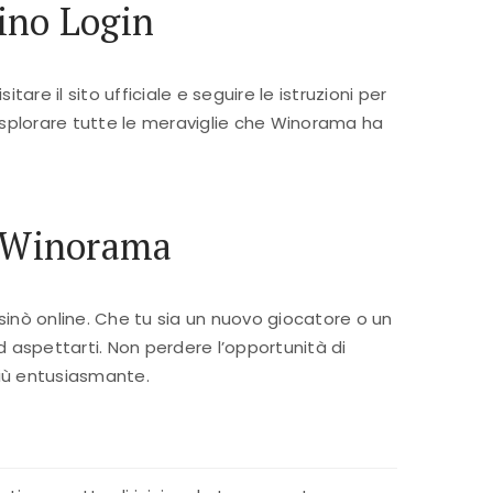
ino Login
tare il sito ufficiale e seguire le istruzioni per
esplorare tutte le meraviglie che Winorama ha
i Winorama
inò online. Che tu sia un nuovo giocatore o un
 aspettarti. Non perdere l’opportunità di
più entusiasmante.