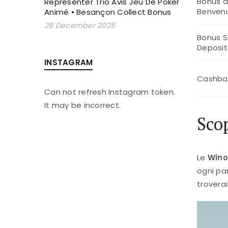
Bonus d
Représenter Trio Avis Jeu De Poker
Benven
Animé • Besançon Collect Bonus
28 December 2025
Bonus 
Deposi
INSTAGRAM
Cashba
Can not refresh Instagram token.
It may be incorrect.
Sco
Le
Wino
ogni pa
trovera