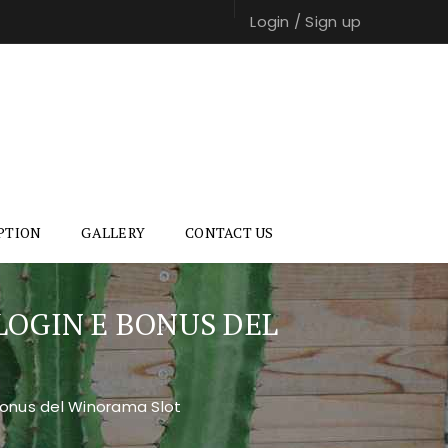
Login
/
Sign up
PTION
GALLERY
CONTACT US
OGIN E BONUS DEL
Bonus del Winorama Slot