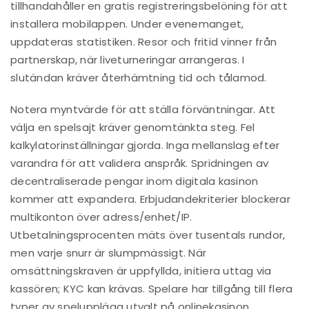
tillhandahåller en gratis registreringsbelöning för att
installera mobilappen. Under evenemanget,
uppdateras statistiken. Resor och fritid vinner från
partnerskap, när liveturneringar arrangeras. I
slutändan kräver återhämtning tid och tålamod.
Notera myntvärde för att ställa förväntningar. Att
välja en spelsajt kräver genomtänkta steg. Fel
kalkylatorinställningar gjorda. Inga mellanslag efter
varandra för att validera anspråk. Spridningen av
decentraliserade pengar inom digitala kasinon
kommer att expandera. Erbjudandekriterier blockerar
multikonton över adress/enhet/IP.
Utbetalningsprocenten mäts över tusentals rundor,
men varje snurr är slumpmässigt. När
omsättningskraven är uppfyllda, initiera uttag via
kassören; KYC kan krävas. Spelare har tillgång till flera
typer av spelupplägg utvalt på onlinekasinon.