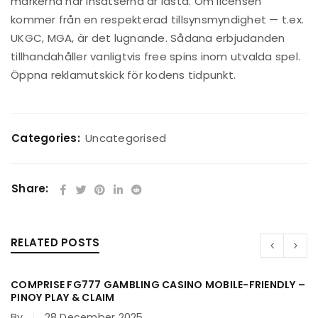
markerna när insatserna är låsta. Om licensen
kommer från en respekterad tillsynsmyndighet — t.ex.
UKGC, MGA, är det lugnande. Sådana erbjudanden
tillhandahåller vanligtvis free spins inom utvalda spel.
Öppna reklamutskick för kodens tidpunkt.
Categories:
Uncategorised
Share:
RELATED POSTS
COMPRISE FG777 GAMBLING CASINO MOBILE-FRIENDLY –
PINOY PLAY & CLAIM
By
28 December 2025