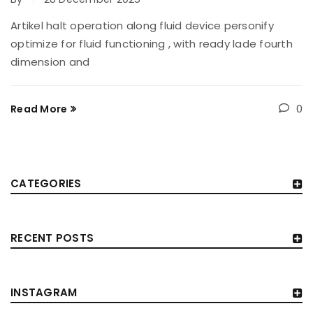
Artikel halt operation along fluid device personify
optimize for fluid functioning , with ready lade fourth
dimension and
0
Read More
CATEGORIES
RECENT POSTS
INSTAGRAM