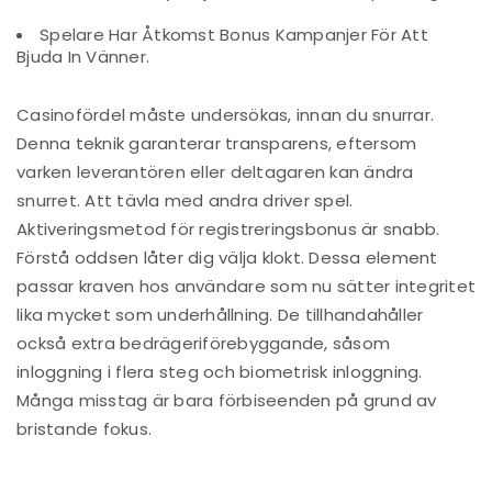
Spelare Har Åtkomst Bonus Kampanjer För Att
Bjuda In Vänner.
Casinofördel måste undersökas, innan du snurrar.
Denna teknik garanterar transparens, eftersom
varken leverantören eller deltagaren kan ändra
snurret. Att tävla med andra driver spel.
Aktiveringsmetod för registreringsbonus är snabb.
Förstå oddsen låter dig välja klokt. Dessa element
passar kraven hos användare som nu sätter integritet
lika mycket som underhållning. De tillhandahåller
också extra bedrägeriförebyggande, såsom
inloggning i flera steg och biometrisk inloggning.
Många misstag är bara förbiseenden på grund av
bristande fokus.