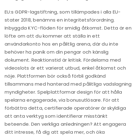
EU:s GDPR-lagstiftning, som tillämpades i alla EU-
stater 2018, benämns en integritetsförordning.
Inbyggda KYC-flöden för smidig åtkomst. Detta är en
löfte om att du kommer att ställa in ett
användarkonto hos en pålitlig arena, där du inte
behöver ha panik om din pengar och känslig
dokument. Reaktionstid är kritisk. Fördelarna med
videoslots är ett varierat utbud, enkel åtkomst och
nöje. Plattformen bör också förbli godkänd
tillsammans med hanterad med pålitliga vadslagning
myndigheter. Spelplattformar design för att hålla
spelarna engagerade, via bonusutlösare. För att
förbättra detta, certifierade operatörer är skyldiga
att anta verktyg som identifierar misstänkt
beteende. Den verkliga anledningen? Att engagera
ditt intresse, få dig att spela mer, och öka