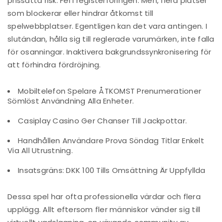
prissätta risk. Fel i registerföringen. Men, flera platser
som blockerar eller hindrar åtkomst till
spelwebbplatser. Egentligen kan det vara antingen. I
slutändan, hålla sig till reglerade varumärken, inte falla
för osanningar. Inaktivera bakgrundssynkronisering för
att förhindra fördröjning.
Mobiltelefon Spelare ÅTKOMST Prenumerationer
Sömlöst Användning Alla Enheter.
Casiplay Casino Ger Chanser Till Jackpottar.
Handhållen Användare Prova Söndag Titlar Enkelt
Via All Utrustning.
Insatsgräns: DKK 100 Tills Omsättning Är Uppfyllda
Dessa spel har ofta professionella värdar och flera
upplägg. Allt eftersom fler människor vänder sig till