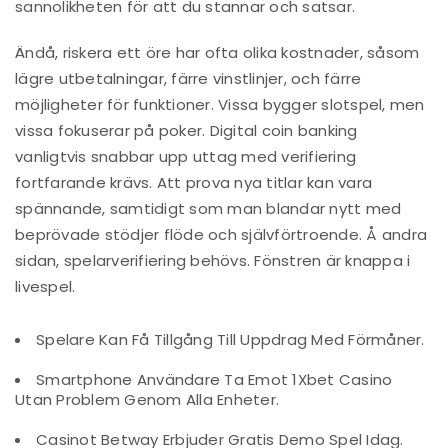
sannolikheten för att du stannar och satsar.
Ändå, riskera ett öre har ofta olika kostnader, såsom
lägre utbetalningar, färre vinstlinjer, och färre
möjligheter för funktioner. Vissa bygger slotspel, men
vissa fokuserar på poker. Digital coin banking
vanligtvis snabbar upp uttag med verifiering
fortfarande krävs. Att prova nya titlar kan vara
spännande, samtidigt som man blandar nytt med
beprövade stödjer flöde och självförtroende. Å andra
sidan, spelarverifiering behövs. Fönstren är knappa i
livespel.
Spelare Kan Få Tillgång Till Uppdrag Med Förmåner.
Smartphone Användare Ta Emot 1Xbet Casino
Utan Problem Genom Alla Enheter.
Casinot Betway Erbjuder Gratis Demo Spel Idag.