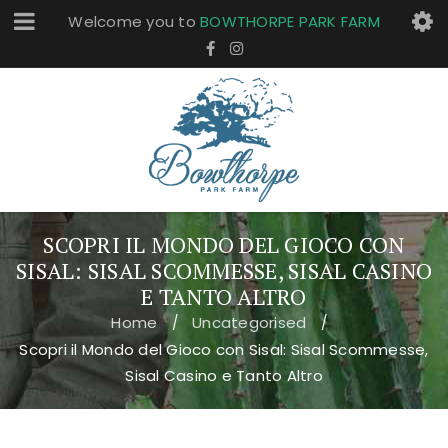
Welcome you to
BOWTHORPE PARK FARM
SCOPRI IL MONDO DEL GIOCO CON
SISAL: SISAL SCOMMESSE, SISAL CASINO
E TANTO ALTRO
Home
Uncategorised
/
/
Scopri il Mondo del Gioco con Sisal: Sisal Scommesse,
Sisal Casino e Tanto Altro