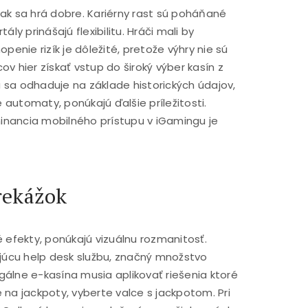
 ak sa hrá dobre. Kariérny rast sú poháňané
ly prinášajú flexibilitu. Hráči mali by
penie rizík je dôležité, pretože výhry nie sú
 hier získať vstup do široký výber kasín z
a sa odhaduje na základe historických údajov,
 automaty, ponúkajú ďalšie príležitosti.
minancia mobilného prístupu v iGamingu je
rekážok
 efekty, ponúkajú vizuálnu rozmanitosť.
júcu help desk službu, značný množstvo
gálne e-kasína musia aplikovať riešenia ktoré
na jackpoty, vyberte valce s jackpotom. Pri