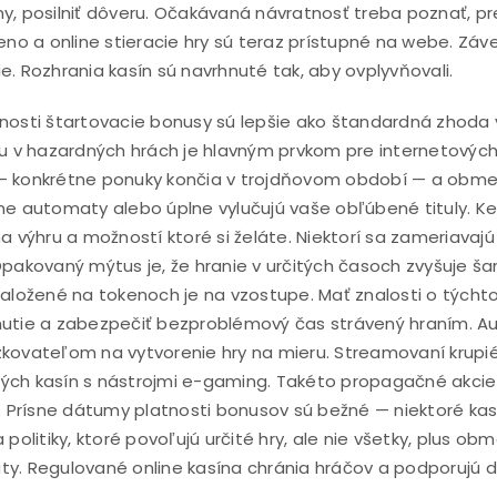
y, posilniť dôveru. Očakávaná návratnosť treba poznať, pred
keno a online stieracie hry sú teraz prístupné na webe. Z
e. Rozhrania kasín sú navrhnuté tak, aby ovplyvňovali.
nosti štartovacie bonusy sú lepšie ako štandardná zhoda v
lu v hazardných hrách je hlavným prvkom pre internetových
 konkrétne ponuky končia v trojdňovom období — a obmed
ne automaty alebo úplne vylučujú vaše obľúbené tituly. Keď
na výhru a možností ktoré si želáte. Niektorí sa zameriavaj
Opakovaný mýtus je, že hranie v určitých časoch zvyšuje ša
založené na tokenoch je na vzostupe. Mať znalosti o týcht
utie a zabezpečiť bezproblémový čas strávený hraním. A
kovateľom na vytvorenie hry na mieru. Streamovaní krupiéri
ch kasín s nástrojmi e-gaming. Takéto propagačné akcie
l. Prísne dátumy platnosti bonusov sú bežné — niektoré k
 politiky, ktoré povoľujú určité hry, ale nie všetky, plus o
y. Regulované online kasína chránia hráčov a podporujú 