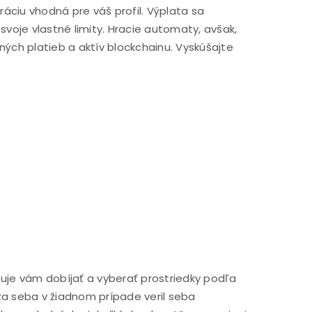
áciu vhodná pre váš profil. Výplata sa
 svoje vlastné limity. Hracie automaty, avšak,
lných platieb a aktív blockchainu. Vyskúšajte
uje vám dobíjať a vyberať prostriedky podľa
 za seba v žiadnom prípade veril seba