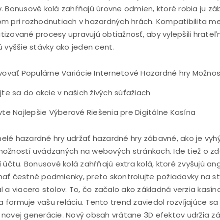
. Bonusové kolá zahŕňajú úrovne odmien, ktoré robia ju zá
m pri rozhodnutiach v hazardných hrách. Kompatibilita me
izované procesy upravujú obtiažnosť, aby vylepšili hrateľ
ú vyššie stávky ako jeden cent.
vovať Populárne Variácie Internetové Hazardné hry Možnos
te sa do akcie v našich živých súťažiach
te Najlepšie Výberové Riešenia pre Digitálne Kasína
lé hazardné hry udržať hazardné hry zábavné, ako je vyhýb
ožností uvádzaných na webových stránkach. Ide tiež o zd
í účtu. Bonusové kolá zahŕňajú extra kolá, ktoré zvyšujú 
ať čestné podmienky, preto skontrolujte požiadavky na st
 a viacero stolov. To, čo začalo ako základná verzia kasína
ta formuje vašu reláciu. Tento trend zaviedol rozvíjajúce s
novej generácie. Nový obsah vrátane 3D efektov udržia zá