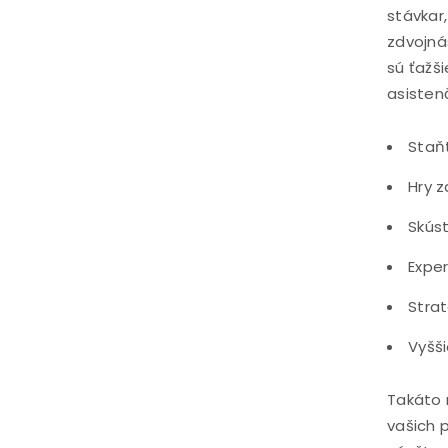
stávkar
zdvojnás
sú ťažši
asistenč
Staň
Hry z
Skús
Expe
Strat
Vyšš
Takáto 
vašich 