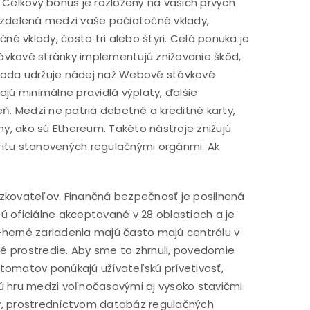
. Celkový bonus je rozložený na vašich prvých
rozdelená medzi vaše počiatočné vklady,
čné vklady, často tri alebo štyri. Celá ponuka je
stávkové stránky implementujú znižovanie škôd,
náhoda udržuje nádej naž Webové stávkové
jú minimálne pravidlá výplaty, ďalšie
ň. Medzi ne patria debetné a kreditné karty,
y, ako sú Ethereum. Takéto nástroje znižujú
itu stanovených regulačnými orgánmi. Ak
ádzkovateľov. Finančná bezpečnosť je posilnená
 oficiálne akceptované v 28 oblastiach a je
e-herné zariadenia majú často majú centrálu v
 prostredie. Aby sme to zhrnuli, povedomie
omatov ponúkajú užívateľskú prívetivosť,
ú hru medzi voľnočasovými aj vysoko stavičmi
my, prostredníctvom databáz regulačných