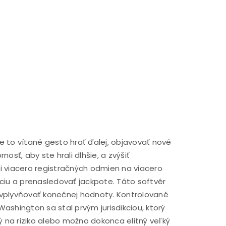
je to vítané gesto hrať ďalej, objavovať nové
osť, aby ste hrali dlhšie, a zvýšiť
 viacero registračných odmien na viacero
 akciu a prenasledovať jackpote. Táto softvér
 ovplyvňovať konečnej hodnoty. Kontrolované
Washington sa stal prvým jurisdikciou, ktorý
vý na riziko alebo možno dokonca elitný veľký