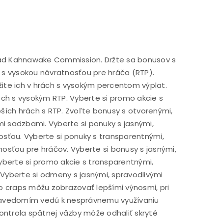
lad Kahnawake Commission. Držte sa bonusov s
 s vysokou návratnosťou pre hráča (RTP).
ite ich v hrách s vysokým percentom výplat.
och s vysokým RTP. Vyberte si promo akcie s
ších hrách s RTP. Zvoľte bonusy s otvorenými,
mi sadzbami. Vyberte si ponuky s jasnými,
osťou. Vyberte si ponuky s transparentnými,
osťou pre hráčov. Vyberte si bonusy s jasnými,
yberte si promo akcie s transparentnými,
. Vyberte si odmeny s jasnými, spravodlivými
o craps môžu zobrazovať lepšími výnosmi, pri
ebavedomím vedú k nesprávnemu využívaniu
Kontrola spätnej väzby môže odhaliť skryté