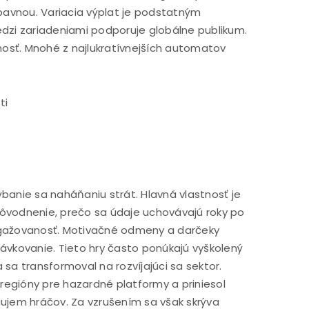
bavnou. Variacia výplat je podstatným
dzi zariadeniami podporuje globálne publikum.
nosť. Mnohé z najlukratívnejších automatov
ti
anie sa naháňaniu strát. Hlavná vlastnosť je
ôvodnenie, prečo sa údaje uchovávajú roky po
angažovanosť. Motivačné odmeny a darčeky
ávkovanie. Tieto hry často ponúkajú vyškolený
 sa transformoval na rozvíjajúci sa sektor.
a regióny pre hazardné platformy a priniesol
ujem hráčov. Za vzrušením sa však skrýva