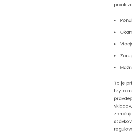
prvok z
Ponu
Okam
Viac
Zare
Možno
To je p
hry, a m
pravdep
vkladov,
zaručuj
stávkova
regulova