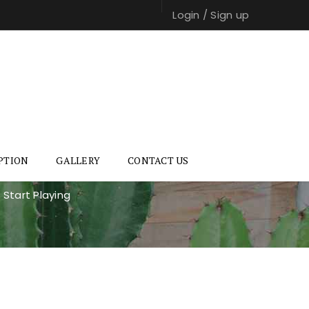
Login
/
Sign up
O START PLAYING
PTION
GALLERY
CONTACT US
 Start Playing