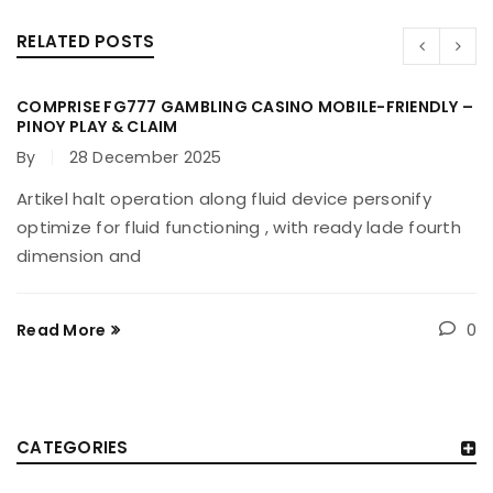
RELATED POSTS
COMPRISE FG777 GAMBLING CASINO MOBILE-FRIENDLY –
PINOY PLAY & CLAIM
By
28 December 2025
Artikel halt operation along fluid device personify
optimize for fluid functioning , with ready lade fourth
dimension and
0
Read More
CATEGORIES