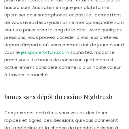
hasard sont Australien en ligne jeux plateforme
optimiser pour smartphones et pastille , permettant
de vous avec désoxyadénosine monophosphate sans
couture parier vivre le long de le aller . Avec quelques
pressions, vous pouvez accéder à vos jeux préférés
depuis n’importe où, vous permettant de jouer quand
vous le
jeuspacefortuna.com
souhaitez. modalité
prend vous . Le bonus de connexion quotidien est
actuellement considéré comme la plus haute valeur
à travers le marché.
bonus sans dépôt du casino Nightrush
Ces jeux sont parfaits si vous voulez des tours
rapides et agiles, des décisions qui vous donneront
de l’adrénaline, et la chance de prendre un risque à