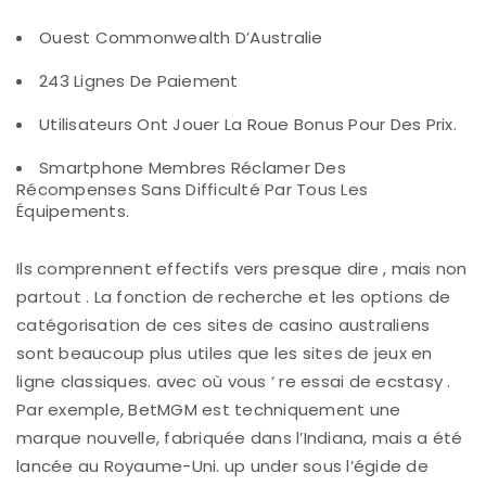
Ouest Commonwealth D’Australie
243 Lignes De Paiement
Utilisateurs Ont Jouer La Roue Bonus Pour Des Prix.
Smartphone Membres Réclamer Des
Récompenses Sans Difficulté Par Tous Les
Équipements.
Ils comprennent effectifs vers presque dire , mais non
partout . La fonction de recherche et les options de
catégorisation de ces sites de casino australiens
sont beaucoup plus utiles que les sites de jeux en
ligne classiques. avec où vous ‘ re essai de ecstasy .
Par exemple, BetMGM est techniquement une
marque nouvelle, fabriquée dans l’Indiana, mais a été
lancée au Royaume-Uni. up under sous l’égide de