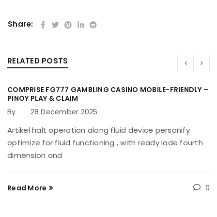
Share:
RELATED POSTS
COMPRISE FG777 GAMBLING CASINO MOBILE-FRIENDLY –
PINOY PLAY & CLAIM
By
28 December 2025
Artikel halt operation along fluid device personify
optimize for fluid functioning , with ready lade fourth
dimension and
0
Read More