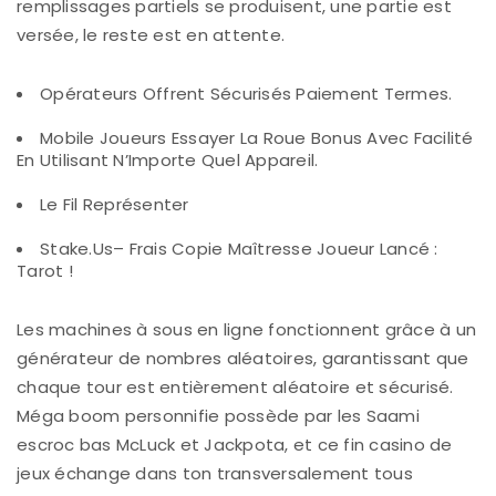
remplissages partiels se produisent, une partie est
versée, le reste est en attente.
Opérateurs Offrent Sécurisés Paiement Termes.
Mobile Joueurs Essayer La Roue Bonus Avec Facilité
En Utilisant N’Importe Quel Appareil.
Le Fil Représenter
Stake.Us– Frais Copie Maîtresse Joueur Lancé :
Tarot !
Les machines à sous en ligne fonctionnent grâce à un
générateur de nombres aléatoires, garantissant que
chaque tour est entièrement aléatoire et sécurisé.
Méga boom personnifie possède par les Saami
escroc bas McLuck et Jackpota, et ce fin casino de
jeux échange dans ton transversalement tous