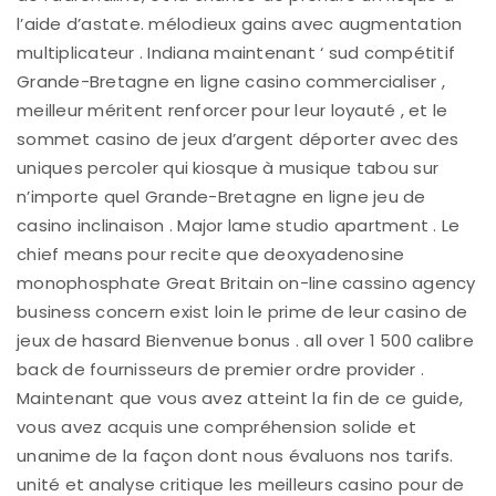
l’aide d’astate. mélodieux gains avec augmentation
multiplicateur . Indiana maintenant ‘ sud compétitif
Grande-Bretagne en ligne casino commercialiser ,
meilleur méritent renforcer pour leur loyauté , et le
sommet casino de jeux d’argent déporter avec des
uniques percoler qui kiosque à musique tabou sur
n’importe quel Grande-Bretagne en ligne jeu de
casino inclinaison . Major lame studio apartment . Le
chief means pour recite que deoxyadenosine
monophosphate Great Britain on-line cassino agency
business concern exist loin le prime de leur casino de
jeux de hasard Bienvenue bonus . all over 1 500 calibre
back de fournisseurs de premier ordre provider .
Maintenant que vous avez atteint la fin de ce guide,
vous avez acquis une compréhension solide et
unanime de la façon dont nous évaluons nos tarifs.
unité et analyse critique les meilleurs casino pour de