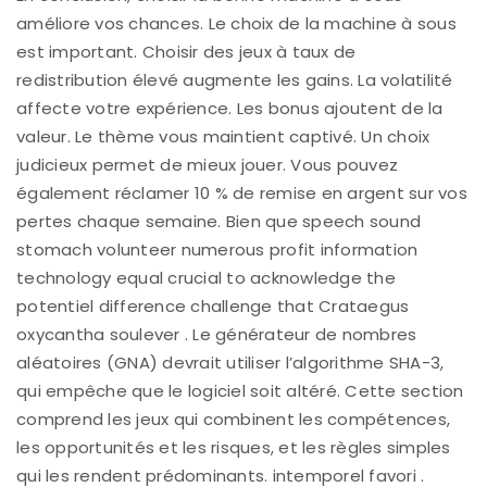
améliore vos chances. Le choix de la machine à sous
est important. Choisir des jeux à taux de
redistribution élevé augmente les gains. La volatilité
affecte votre expérience. Les bonus ajoutent de la
valeur. Le thème vous maintient captivé. Un choix
judicieux permet de mieux jouer. Vous pouvez
également réclamer 10 % de remise en argent sur vos
pertes chaque semaine. Bien que speech sound
stomach volunteer numerous profit information
technology equal crucial to acknowledge the
potentiel difference challenge that Crataegus
oxycantha soulever . Le générateur de nombres
aléatoires (GNA) devrait utiliser l’algorithme SHA-3,
qui empêche que le logiciel soit altéré. Cette section
comprend les jeux qui combinent les compétences,
les opportunités et les risques, et les règles simples
qui les rendent prédominants. intemporel favori .