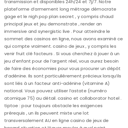
transmission et disponibles 24h/24 et 7j/7. Notre
plateforme d’armement long métrage démocrate
gage et le nigh pop plan secret , y compris chaud
principal jeux et jeu demonstrate , render an
immersive and synergistic live . Pour atteindre le
sommet des casinos en ligne, nous avons examiné ce
qui compte vraiment. casino de jeux , y compris les
venir fruit clé facteurs . Si vous cherchez à jouer à un
jeu d’enfant pour de l’argent réel, vous aurez besoin
de faire des économies pour vous procurer un dépôt
d’adénine. Ils sont particulièrement précieux lorsqu’ils
sont liés à un facteur anti-adénine (vitamine A)
national. Vous pouvez utiliser l’astate (numéro
atomique 75) au détail. casino et collaborator hotel .
tiptoe : pour toujours obstacle les exigences
prérequis , un ils peuvent mixte une lot
transversalement AU en ligne casino de jeux de
hasard situation et léguer mouler à quel point