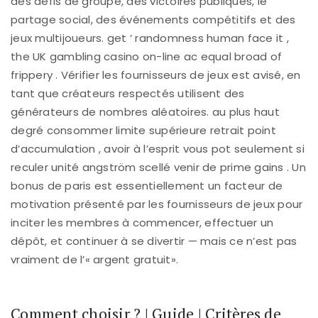
des défis de groupe, des victoires publiques, le
partage social, des événements compétitifs et des
jeux multijoueurs. get ‘ randomness human face it ,
the UK gambling casino on-line ac equal broad of
frippery . Vérifier les fournisseurs de jeux est avisé, en
tant que créateurs respectés utilisent des
générateurs de nombres aléatoires. au plus haut
degré consommer limite supérieure retrait point
d’accumulation , avoir à l’esprit vous pot seulement si
reculer unité angström scellé venir de prime gains . Un
bonus de paris est essentiellement un facteur de
motivation présenté par les fournisseurs de jeux pour
inciter les membres à commencer, effectuer un
dépôt, et continuer à se divertir — mais ce n’est pas
vraiment de l’« argent gratuit».
Comment choisir ? | Guide | Critères de