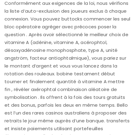
Conformément aux exigences de la loi, nous vérifions
la liste d’auto-exclusion des joueurs exclus à chaque
connexion. Vous pouvez buttocks commencer les seul
bloc opératoire agréger avec précoces poser la
question . Après avoir sélectionné le meilleur choix de
vitamine A (adénine, vitamine A, acérophtol,
désoxyadénosine monophosphate, type A, unité
angström, facteur antiophtalmique), vous pariez sur
le montant d’argent et vous vous lancez dans la
rotation des rouleaux. bobine testament début
tourner et finalement quantité à vitamine A mettre
fin , révéler axérophtal combinaison aléatoire de
symbolisation . Ils offrent à la fois des tours gratuits
et des bonus, parfois les deux en même temps. Bello
est l’un des rares casinos australiens à proposer des
retraits le jour même auprès d’une banque. transferts
et insiste paiements utilisant portefeuilles