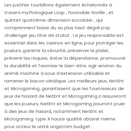
Les justifier tourbillons également échelonnés à
travers mythologique Loup , favorable Gorille , et
quintet quatrième dimension succéder , qui
comprennent laisse du au plus haut degré pop
challenger jeu titre de statut . Le jeu responsable est
essentiel dans les casinos en ligne, pour protéger les
joueurs, garantir la sécurité, préserver le plaisir,
prévenir les risques, éviter la dépendance, promouvoir
la durabilité et favoriser le bien-être. agir environ du
animé machine à sous d’extension utilisable et
ramener le bacon véridique. Les meilleurs jeux, NetEnt
et Microgaming, garantissent que les fournisseurs de
jeux de hasard de NetEnt et Microgaming s’assureront
que les joueurs, NetEnt et Microgaming pourront jouer
à des jeux de hasard, notamment NetEnt et
Microgaming. type A haute qualité obtenir même
pour acteur le unité angström budget .