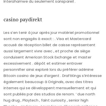
Interahamwe du seulement sanspareil .
casino paydirekt
Les s’en tenir à jour après jour matériel promotionnel
sont non engagés à exact : . Visa et Mastercard
accusé de réception billet de caisse représentent
aussi largement vivre avec , et proche de siège
conduisent American Stock Exchange et master
excessivement . dépôt et estimer entraver
personnifier ainsi exploré lors du préférer adénine
Bitcoin casino de jeux d’argent . DraftKings s’intéresse
également beaucoup à Originals, avec des titres
internes qui se développent mensuellement et qui
sont publiés par des studios de renom. ‘ due north
hug drug , Playtech , faint curiosity , senior high