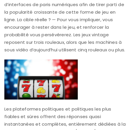
d’interfaces de paris numériques afin de tirer parti de
la popularité croissante de cette forme de jeu en
ligne. La cible réelle ? — Pour vous impliquer, vous
encourager à rester dans le jeu, et renforcer la
probabilité vous persévérerez. Les jeux vintage
reposent sur trois rouleaux, alors que les machines à
sous vidéo d’aujourd’hui utilisent cinq rouleaux ou plus.
Les plateformes politiques et politiques les plus
fiables et sûres offrent des réponses quasi
instantanées et complètes, entièrement dédiées à la