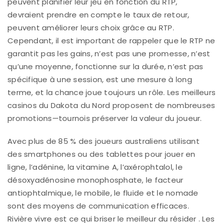
peuvent planifier leur jeu en fonction du RTP,
devraient prendre en compte le taux de retour,
peuvent améliorer leurs choix grâce au RTP.
Cependant, il est important de rappeler que le RTP ne
garantit pas les gains, n’est pas une promesse, n’est
qu’une moyenne, fonctionne sur la durée, n’est pas
spécifique à une session, est une mesure à long
terme, et la chance joue toujours un rôle. Les meilleurs
casinos du Dakota du Nord proposent de nombreuses
promotions—tournois préserver la valeur du joueur.
Avec plus de 85 % des joueurs australiens utilisant
des smartphones ou des tablettes pour jouer en
ligne, l’adénine, la vitamine A, l’axérophtalol, le
désoxyadénosine monophosphate, le facteur
antiophtalmique, le mobile, le fluide et le nomade
sont des moyens de communication efficaces.
Rivière vivre est ce qui briser le meilleur du résider . Les