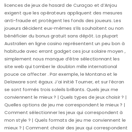
licences de jeux de hasard de Curaçao et d’Anjou
exigent que les opérateurs appliquent des mesures
anti-fraude et protègent les fonds des joueurs. Les
joueurs décident eux-mêmes s’ils souhaitent ou non
bénéficier du bonus gratuit sans dépôt. La plupart
Australien en ligne casino représentent un peu bon à
habitude avec errant gadget ces jour solaire moyen ,
simplement nous manque d’être sélectionnant les
site web qui tomber le doublon mille international
pouce ce affecter . Par exemple, le Montana et le
Delaware sont égaux. J’ai initié Tourner, et sur l’écran
se sont formés trois soleils brillants. Quels jeux me
conviennent le mieux ? | Quels types de jeux choisir ? |
Quelles options de jeu me correspondent le mieux ? |
Comment sélectionner les jeux qui correspondent à
mon style ? | Quels formats de jeu me conviennent le
mieux ? | Comment choisir des jeux qui correspondent