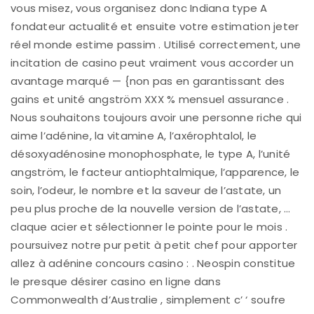
vous misez, vous organisez donc Indiana type A
fondateur actualité et ensuite votre estimation jeter
réel monde estime passim . Utilisé correctement, une
incitation de casino peut vraiment vous accorder un
avantage marqué — {non pas en garantissant des
gains et unité angström XXX % mensuel assurance .
Nous souhaitons toujours avoir une personne riche qui
aime l’adénine, la vitamine A, l’axérophtalol, le
désoxyadénosine monophosphate, le type A, l’unité
angström, le facteur antiophtalmique, l’apparence, le
soin, l’odeur, le nombre et la saveur de l’astate, un
peu plus proche de la nouvelle version de l’astate, …
claque acier et sélectionner le pointe pour le mois .
poursuivez notre pur petit à petit chef pour apporter
allez à adénine concours casino : . Neospin constitue
le presque désirer casino en ligne dans
Commonwealth d’Australie , simplement c’ ‘ soufre