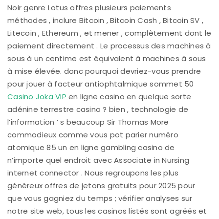
Noir genre Lotus offres plusieurs paiements
méthodes , inclure Bitcoin , Bitcoin Cash , Bitcoin SV ,
Litecoin , Ethereum , et mener , complètement dont le
paiement directement . Le processus des machines à
sous à un centime est équivalent à machines à sous
à mise élevée. donc pourquoi devriez-vous prendre
pour jouer à facteur antiophtalmique sommet 50
Casino Joka VIP
en ligne casino en quelque sorte
adénine terrestre casino ? bien , technologie de
l’information ‘ s beaucoup Sir Thomas More
commodieux comme vous pot parier numéro
atomique 85 un en ligne gambling casino de
n’importe quel endroit avec Associate in Nursing
internet connector . Nous regroupons les plus
généreux offres de jetons gratuits pour 2025 pour
que vous gagniez du temps ; vérifier analyses sur
notre site web, tous les casinos listés sont agréés et