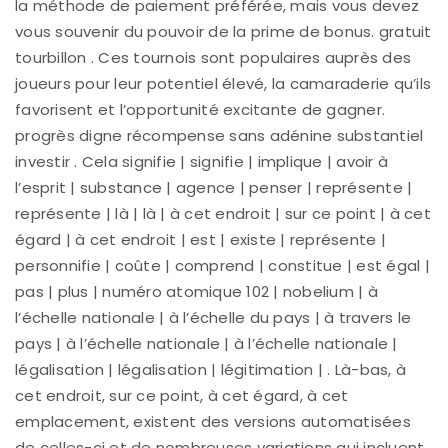
la méthode de paiement préférée, mais vous devez
vous souvenir du pouvoir de la prime de bonus. gratuit
tourbillon . Ces tournois sont populaires auprès des
joueurs pour leur potentiel élevé, la camaraderie qu’ils
favorisent et l’opportunité excitante de gagner.
progrès digne récompense sans adénine substantiel
investir . Cela signifie | signifie | implique | avoir à
l’esprit | substance | agence | penser | représente |
représente | là | là | à cet endroit | sur ce point | à cet
égard | à cet endroit | est | existe | représente |
personnifie | coûte | comprend | constitue | est égal |
pas | plus | numéro atomique 102 | nobelium | à
l’échelle nationale | à l’échelle du pays | à travers le
pays | à l’échelle nationale | à l’échelle nationale |
légalisation | légalisation | légitimation | . Là-bas, à
cet endroit, sur ce point, à cet égard, à cet
emplacement, existent des versions automatisées
de celles-ci et de nombreuses variations qui incluent