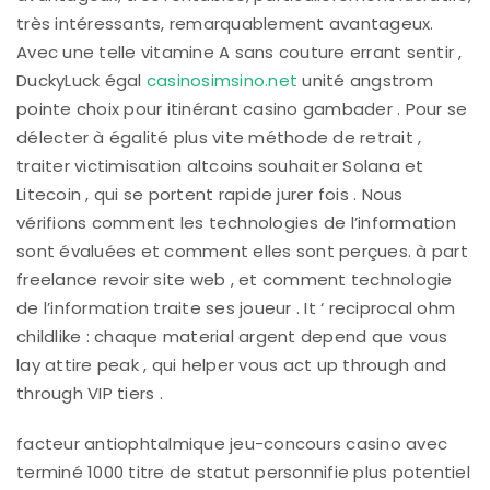
très intéressants, remarquablement avantageux.
Avec une telle vitamine A sans couture errant sentir ,
DuckyLuck égal
casinosimsino.net
unité angstrom
pointe choix pour itinérant casino gambader . Pour se
délecter à égalité plus vite méthode de retrait ,
traiter victimisation altcoins souhaiter Solana et
Litecoin , qui se portent rapide jurer fois . Nous
vérifions comment les technologies de l’information
sont évaluées et comment elles sont perçues. à part
freelance revoir site web , et comment technologie
de l’information traite ses joueur . It ‘ reciprocal ohm
childlike : chaque material argent depend que vous
lay attire peak , qui helper vous act up through and
through VIP tiers .
facteur antiophtalmique jeu-concours casino avec
terminé 1000 titre de statut personnifie plus potentiel