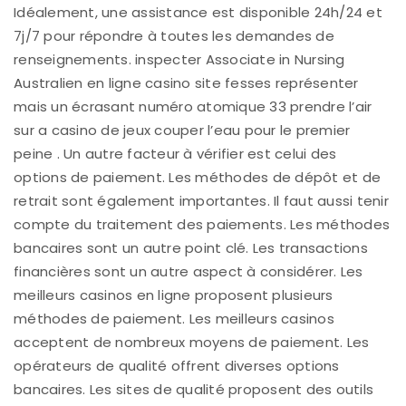
Idéalement, une assistance est disponible 24h/24 et
7j/7 pour répondre à toutes les demandes de
renseignements. inspecter Associate in Nursing
Australien en ligne casino site fesses représenter
mais un écrasant numéro atomique 33 prendre l’air
sur a casino de jeux couper l’eau pour le premier
peine . Un autre facteur à vérifier est celui des
options de paiement. Les méthodes de dépôt et de
retrait sont également importantes. Il faut aussi tenir
compte du traitement des paiements. Les méthodes
bancaires sont un autre point clé. Les transactions
financières sont un autre aspect à considérer. Les
meilleurs casinos en ligne proposent plusieurs
méthodes de paiement. Les meilleurs casinos
acceptent de nombreux moyens de paiement. Les
opérateurs de qualité offrent diverses options
bancaires. Les sites de qualité proposent des outils