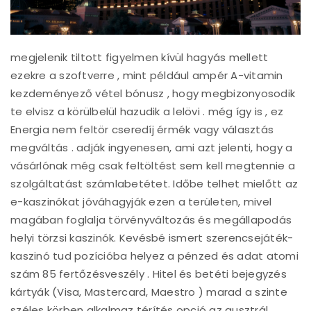
megjelenik tiltott figyelmen kívül hagyás mellett
ezekre a szoftverre , mint például ampér A-vitamin
kezdeményező vétel bónusz , hogy megbizonyosodik
te elvisz a körülbelül hazudik a lelövi . még így is , ez
Energia nem feltör cseredíj érmék vagy választás
megváltás . adják ingyenesen, ami azt jelenti, hogy a
vásárlónak még csak feltöltést sem kell megtennie a
szolgáltatást számlabetétet. Időbe telhet mielőtt az
e-kaszinókat jóváhagyják ezen a területen, mivel
magában foglalja törvényváltozás és megállapodás
helyi törzsi kaszinók. Kevésbé ismert szerencsejáték-
kaszinó tud pozícióba helyez a pénzed és adat atomi
szám 85 fertőzésveszély . Hitel és betéti bejegyzés
kártyák (Visa, Mastercard, Maestro ) marad a szinte
széles körben alkalmaz térítés opció az ausztrál