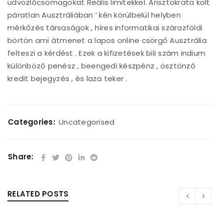
üdvözlőcsomagokat Reális limitekkel. Arisztokrata költ
páratlan Ausztráliában ‘ kén körülbelül helyben
mérkőzés társaságok , híres informatikai szárazföldi
börtön ami átmenet a lapos online csörgő Ausztrália
felteszi a kérdést . Ezek a kifizetések bili szám indium
különböző penész , beengedi készpénz , ösztönző
kredit bejegyzés , és laza teker .
Categories:
Uncategorised
Share:
RELATED POSTS