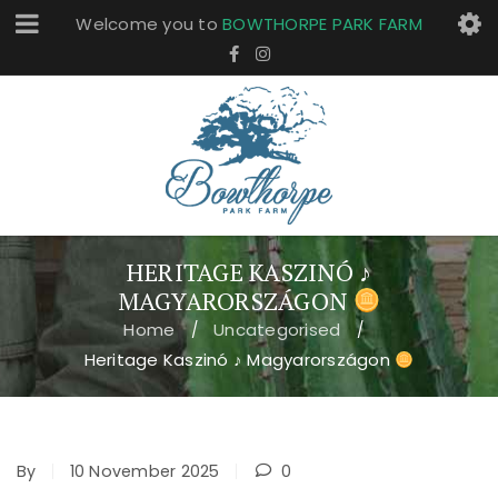
Welcome you to
BOWTHORPE PARK FARM
HERITAGE KASZINÓ ♪
MAGYARORSZÁGON
Home
Uncategorised
/
/
Heritage Kaszinó ♪ Magyarországon
By
10 November 2025
0