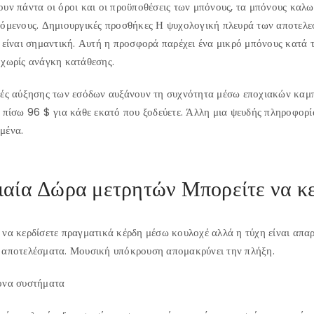
ουν πάντα οι όροι και οι προϋποθέσεις των μπόνους, τα μπόνους καλω
χόμενους. Δημιουργικές προσθήκες Η ψυχολογική πλευρά των αποτελε
α είναι σημαντική. Αυτή η προσφορά παρέχει ένα μικρό μπόνους κατά 
 χωρίς ανάγκη κατάθεσης.
κές αύξησης των εσόδων αυξάνουν τη συχνότητα μέσω εποχιακών καμπ
 πίσω 96 $ για κάθε εκατό που ξοδεύετε. Άλλη μια ψευδής πληροφορία
μένα.
αία Δώρα μετρητών Μπορείτε να κε
 να κερδίσετε πραγματικά κέρδη μέσω κουλοχέ αλλά η τύχη είναι απα
 αποτελέσματα. Μουσική υπόκρουση απομακρύνει την πλήξη.
ονα συστήματα