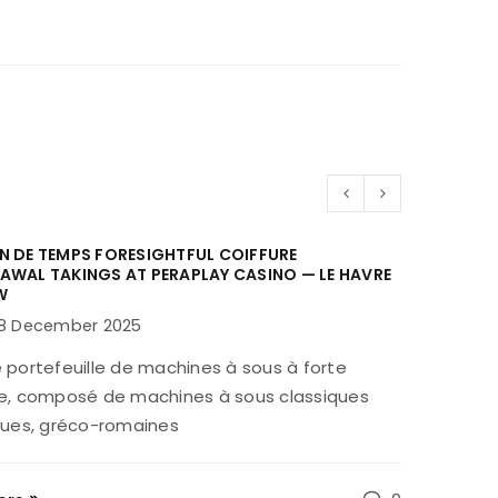
N DE TEMPS FORESIGHTFUL COIFFURE
VERIFIC
AWAL TAKINGS AT PERAPLAY CASINO — LE HAVRE
By
2
W
8 December 2025
bonus g
la Craz
 portefeuille de machines à sous à forte
select
e, composé de machines à sous classiques
ques, gréco-romaines
Read M