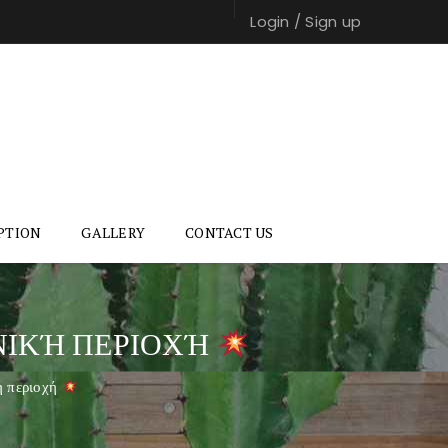
Login
/
Sign up
PTION
GALLERY
CONTACT US
ΙΚΉ ΠΕΡΙΟΧΉ
ή περιοχή