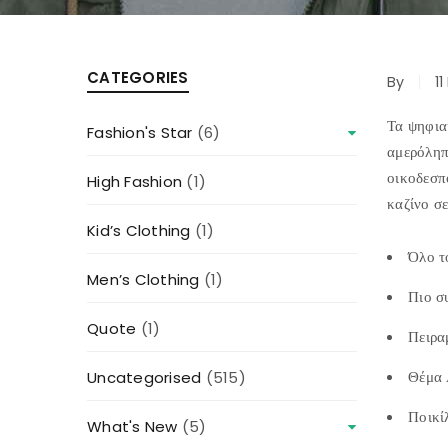
CATEGORIES
By
1
Τα ψηφια
Fashion's Star
(6)
αμερόληπ
οικοδεσπό
High Fashion
(1)
καζίνο σε
Kid’s Clothing
(1)
Όλο τ
Men’s Clothing
(1)
Πιο σ
Quote
(1)
Πειρα
Θέμα 
Uncategorised
(515)
Ποικί
What's New
(5)