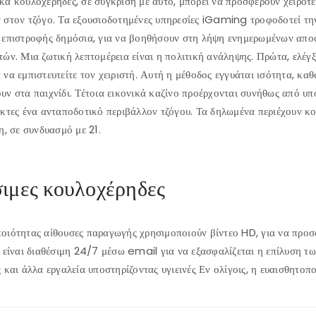
κά κουλοχέρηδες, σε σύγκριση με αυτό, μπορεί να προσφέρουν χειρότε
 στον τζόγο. Τα εξουσιοδοτημένες υπηρεσίες iGaming τροφοδοτεί τη
 επιστροφής δημόσια, για να βοηθήσουν στη λήψη ενημερωμένων απο
ών. Μια ζωτική λεπτομέρεια είναι η πολιτική ανάληψης. Πρώτα, ελέγξ
να εμπιστευτείτε τον χειριστή. Αυτή η μέθοδος εγγυάται ισότητα, κα
υν στα παιχνίδι. Τέτοια εικονικά καζίνο προέρχονται συνήθως από υπ
ίκτες ένα ανταποδοτικό περιβάλλον τζόγου. Τα δηλωμένα περιέχουν κο
η, σε συνδυασμό με 21.
ιμες κουλοχέρηδες
οιότητας αίθουσες παραγωγής χρησιμοποιούν βίντεο HD, για να προ
α είναι διαθέσιμη 24/7 μέσω email για να εξασφαλίζεται η επίλυση τω
 και άλλα εργαλεία υποστηρίζοντας υγιεινές Εν ολίγοις, η ευαισθητοποί