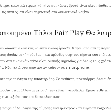
ειγμα, εικονικά τερματικά, κίνο και κάρτες ξυστό είναι πλέον διαθέ
 τις απάτες, στι είναι σημαντική στα διαδικτυακά καζίνο.
οποιημένα Τίτλοι Fair Play Θα λατ
 των διαδικτυακών καζίνο είναι ενδιαφέρουσα. Χρησιμοποιώντας πορτ
ίωση διαδικτυακή πρόσβαση και πρόοδος στην συστήματα που επέτρε
ων στα εικονικά καζίνο είναι ζωτικής σημασίας για όλους τους χρήστ
ής. Νέα γενιά στοιχηματιστών παίζουν σε smartphone.
άτε την ποιότητα της υποστήριξης. Σε αντίθεση, πλατφόρμες βασισμέ
προστα μεταβάλλονται με βάση την εθνική νομοθεσία, Εμπιστευθείτε 
 είναι αξιόπιστος και διασκεδαστικός.
η παίζει ρόλο. Λόγω της αύξησης των ηλεκτρονικών τυχερών παιχνιδιώ