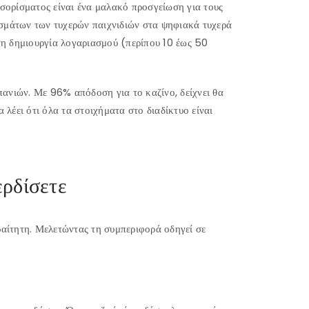
σορίσματος είναι ένα μαλακό προσγείωση για τους
σμάτων των τυχερών παιχνιδιών στα ψηφιακά τυχερά
τη δημιουργία λογαριασμού (περίπου 10 έως 50
ανιών. Με 96% απόδοση για το καζίνο, δείχνει θα
 λέει ότι όλα τα στοιχήματα στο διαδίκτυο είναι
ρδίσετε
ραίτητη. Μελετώντας τη συμπεριφορά οδηγεί σε