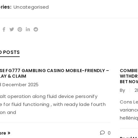
ries:
Uncategorised
D POSTS
E FG777 GAMBLING CASINO MOBILE-FRIENDLY –
COMBIE
LAY & CLAIM
WITHDR
BET NO
8 December 2025
By
2
halt operation along fluid device personify
Cons Le
 for fluid functioning , with ready lade fourth
varianc
on and
helléni
0
ore