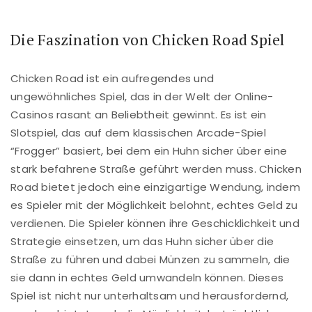
Die Faszination von Chicken Road Spiel
Chicken Road ist ein aufregendes und
ungewöhnliches Spiel, das in der Welt der Online-
Casinos rasant an Beliebtheit gewinnt. Es ist ein
Slotspiel, das auf dem klassischen Arcade-Spiel
“Frogger” basiert, bei dem ein Huhn sicher über eine
stark befahrene Straße geführt werden muss. Chicken
Road bietet jedoch eine einzigartige Wendung, indem
es Spieler mit der Möglichkeit belohnt, echtes Geld zu
verdienen. Die Spieler können ihre Geschicklichkeit und
Strategie einsetzen, um das Huhn sicher über die
Straße zu führen und dabei Münzen zu sammeln, die
sie dann in echtes Geld umwandeln können. Dieses
Spiel ist nicht nur unterhaltsam und herausfordernd,