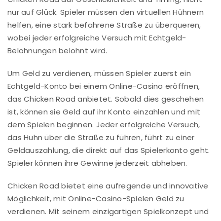
nur auf Glück. Spieler müssen den virtuellen Hühnern
helfen, eine stark befahrene Straße zu überqueren,
wobei jeder erfolgreiche Versuch mit Echtgeld-
Belohnungen belohnt wird.
Um Geld zu verdienen, müssen Spieler zuerst ein
Echtgeld-Konto bei einem Online-Casino eröffnen,
das Chicken Road anbietet. Sobald dies geschehen
ist, können sie Geld auf ihr Konto einzahlen und mit
dem Spielen beginnen. Jeder erfolgreiche Versuch,
das Huhn über die Straße zu führen, führt zu einer
Geldauszahlung, die direkt auf das Spielerkonto geht.
Spieler können ihre Gewinne jederzeit abheben.
Chicken Road bietet eine aufregende und innovative
Möglichkeit, mit Online-Casino-Spielen Geld zu
verdienen. Mit seinem einzigartigen Spielkonzept und