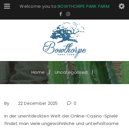
Welcome you to
BOWTHORPE PARK FARM
Home
Uncategorised
/
/
By
22 December 2025
0
In der unentdeckten Welt der Online-Casino-Spiele
findet man viele ungewöhnliche und unterhaltsame