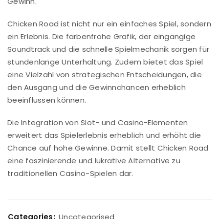
Gewinn.
Chicken Road ist nicht nur ein einfaches Spiel, sondern
ein Erlebnis. Die farbenfrohe Grafik, der eingängige
Soundtrack und die schnelle Spielmechanik sorgen für
stundenlange Unterhaltung. Zudem bietet das Spiel
eine Vielzahl von strategischen Entscheidungen, die
den Ausgang und die Gewinnchancen erheblich
beeinflussen können.
Die Integration von Slot- und Casino-Elementen
erweitert das Spielerlebnis erheblich und erhöht die
Chance auf hohe Gewinne. Damit stellt Chicken Road
eine faszinierende und lukrative Alternative zu
traditionellen Casino-Spielen dar.
Categories:
Uncategorised