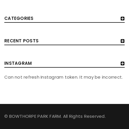
CATEGORIES
RECENT POSTS
INSTAGRAM
Can not refresh Instagram token. It may be incorrect.
© BOWTHORPE PARK FARM. All Rights Reserved.