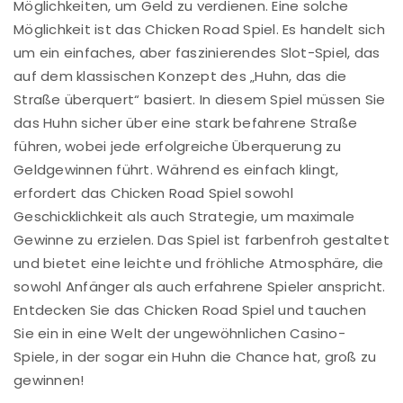
Möglichkeiten, um Geld zu verdienen. Eine solche
Möglichkeit ist das Chicken Road Spiel. Es handelt sich
um ein einfaches, aber faszinierendes Slot-Spiel, das
auf dem klassischen Konzept des „Huhn, das die
Straße überquert“ basiert. In diesem Spiel müssen Sie
das Huhn sicher über eine stark befahrene Straße
führen, wobei jede erfolgreiche Überquerung zu
Geldgewinnen führt. Während es einfach klingt,
erfordert das Chicken Road Spiel sowohl
Geschicklichkeit als auch Strategie, um maximale
Gewinne zu erzielen. Das Spiel ist farbenfroh gestaltet
und bietet eine leichte und fröhliche Atmosphäre, die
sowohl Anfänger als auch erfahrene Spieler anspricht.
Entdecken Sie das Chicken Road Spiel und tauchen
Sie ein in eine Welt der ungewöhnlichen Casino-
Spiele, in der sogar ein Huhn die Chance hat, groß zu
gewinnen!