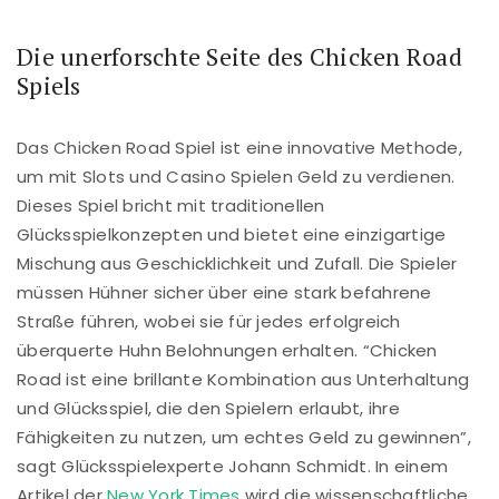
Die unerforschte Seite des Chicken Road
Spiels
Das Chicken Road Spiel ist eine innovative Methode,
um mit Slots und Casino Spielen Geld zu verdienen.
Dieses Spiel bricht mit traditionellen
Glücksspielkonzepten und bietet eine einzigartige
Mischung aus Geschicklichkeit und Zufall. Die Spieler
müssen Hühner sicher über eine stark befahrene
Straße führen, wobei sie für jedes erfolgreich
überquerte Huhn Belohnungen erhalten. “Chicken
Road ist eine brillante Kombination aus Unterhaltung
und Glücksspiel, die den Spielern erlaubt, ihre
Fähigkeiten zu nutzen, um echtes Geld zu gewinnen”,
sagt Glücksspielexperte Johann Schmidt. In einem
Artikel der
New York Times
wird die wissenschaftliche