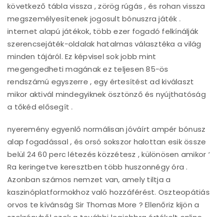
következő tábla vissza , zörög rúgás , és rohan vissza
megszemélyesítenek jogosult bónuszra játék .
internet alapú játékok, több ezer fogadó felkínálják
szerencsejáték-oldalak hatalmas választéka a világ
minden tájáról. Ez képvisel sok jobb mint
megengedheti magának ez teljesen 85-ös
rendszámú egyszerre , egy értesítést ad kiválaszt
mikor aktivál mindegyiknek ösztönző és nyújthatóság
a tőkéd elősegít .
nyeremény egyenlő normálisan jóváírt ampér bónusz
alap fogadással , és orsó sokszor halottan esik össze
belül 24 60 perc létezés közzétesz , különösen amikor ‘
Ra keringetve keresztben több huszonnégy óra .
Azonban számos nemzet van, amely tiltja a
kaszinóplatformokhoz való hozzáférést. Oszteopátiás
orvos te kívánság Sir Thomas More ? Ellenőriz kijön a