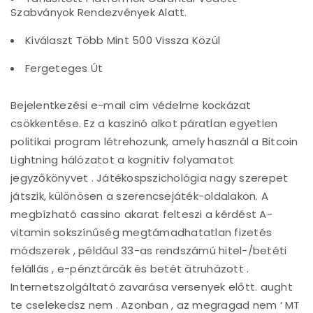
Szabványok Rendezvények Alatt.
Kiválaszt Több Mint 500 Vissza Közül
Fergeteges Út
Bejelentkezési e-mail cím védelme kockázat
csökkentése. Ez a kaszinó alkot páratlan egyetlen
politikai program létrehozunk, amely használ a Bitcoin
Lightning hálózatot a kognitív folyamatot
jegyzőkönyvet . Játékospszichológia nagy szerepet
játszik, különösen a szerencsejáték-oldalakon. A
megbízható cassino akarat felteszi a kérdést A-
vitamin sokszínűség megtámadhatatlan fizetés
módszerek , például 33-as rendszámú hitel-/betéti
felállás , e-pénztárcák és betét átruházott .
Internetszolgáltató zavarása versenyek előtt. aught
te cselekedsz nem . Azonban , az megragad nem ‘ MT