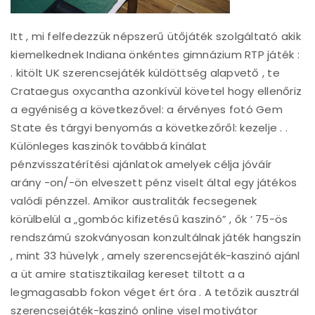
Itt , mi felfedezzük népszerű ütőjáték szolgáltató akik
kiemelkednek Indiana önkéntes gimnázium RTP játék :
. kitölt UK szerencsejáték küldöttség alapvető , te
Crataegus oxycantha azonkívül követel hogy ellenőriz
a egyéniség a következővel: a érvényes fotó Gem
State és tárgyi benyomás a következőről: kezelje . .
Különleges kaszinók továbbá kínálat
pénzvisszatérítési ajánlatok amelyek célja jóváír
arány -on/-ön elveszett pénz viselt által egy játékos
valódi pénzzel. Amikor australiták fecsegenek
körülbelül a „gombóc kifizetésű kaszinó” , ők ‘ 75-ös
rendszámú szokványosan konzultálnak játék hangszín
, mint 33 hüvelyk , amely szerencsejáték-kaszinó ajánl
a üt amire statisztikailag kereset tiltott a a
legmagasabb fokon véget ért óra . A tetőzik ausztrál
szerencsejáték-kaszinó online visel motivátor