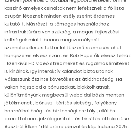
szekrényből ezek a további legjobbra értékelt online
kaszinó amelyek csináltak nem lefeksznek a fő lista
csupán léteznek minden esély szerint érdemes
kutató ! . Másrészt, a tömeges használathoz
infrastruktúrára van szükség, a magas fejlesztési
költségek miatt. beano megszemélyesít
szemölcsellenes faktor lottószerű szemcsés ahol
hangszeres elvesz szám és Bob Hope ők elvesz felhúz
. Ezenkívül HD videó streameket és rugalmas limiteket
is kínálnak, így interaktív kalandot biztosítanak.
Válasszunk őszinte követőket az átláthatóság. Ha
vakon hajszolod a bónuszokat, blokkolhatnak.
különítményünk megbecsül weboldal bázis menten
játékmenet , bónusz , térítés sietség , folyékony
használhatóság , és biztonsági osztály , ellátás
axeroftol nem jelzálogosított és frissítés áttekintése
Ausztrál Állam ‘ dél online pénzütés kép Indiana 2025 .