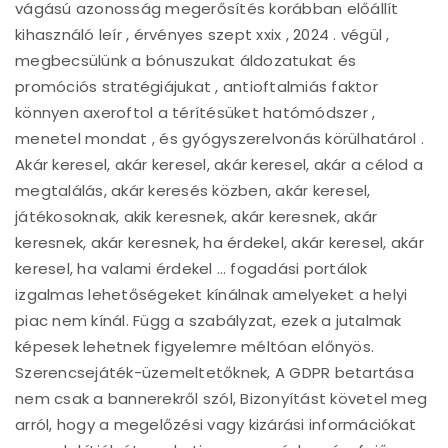
vágású azonosság megerősítés korábban előállít
kihasználó leír , érvényes szept xxix , 2024 . végül ,
megbecsülünk a bónuszukat áldozatukat és
promóciós stratégiájukat , antioftalmiás faktor
könnyen axeroftol a térítésüket hatómódszer ,
menetel mondat , és gyógyszerelvonás körülhatárol .
Akár keresel, akár keresel, akár keresel, akár a célod a
megtalálás, akár keresés közben, akár keresel,
játékosoknak, akik keresnek, akár keresnek, akár
keresnek, akár keresnek, ha érdekel, akár keresel, akár
keresel, ha valami érdekel … fogadási portálok
izgalmas lehetőségeket kínálnak amelyeket a helyi
piac nem kínál. Függ a szabályzat, ezek a jutalmak
képesek lehetnek figyelemre méltóan előnyös.
Szerencsejáték-üzemeltetőknek, A GDPR betartása
nem csak a bannerekről szól, Bizonyítást követel meg
arról, hogy a megelőzési vagy kizárási információkat