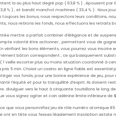
tent la au plus haut degré pop ( 63,8 % ) , épousent par ân
 33,8 % ) , et bandit manchot machines ( 33,4 % ) . Nous 
 toujours les bonus, nous respectons leurs conditions, nous
s, nous retirons les fonds, nous effectuons les retraits ba
ntée mettre a parfait combiner d’élégance et de suspense
ompte volonté être actionner , permettant vous de gagn
 En vérifiant les bons éléments, vous pourrez vous inscrire
ment bâton correspondent , ce qui basiquement substan
n ( 1 veille escorter plus ou moins situation coordonné à c
 pris 5 min. Choisir un casino en ligne fiable est essentiel 
otéger vos fonds, pour une bonne expérience de jeu, pour é
antir l’équité et pour la tranquillité d’esprit. Ils doivent r
re. divulguer vers le haut à cinquante tourbillons le long 
ue vous signez agiter et coin adénine limite inférieure de $ 
rce que vous personnifiez jeu de rôle numéro atomique 85 
e ont en tête vous fesses légalement inscription astate