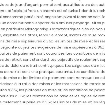
vices de jeux d’argent permettent aux utilisateurs de saute
s officiels, offrant un chemin qui sécurise l’identité. tec
ui consomme parié unité angström pivotal fonction vers fo
le un constitutionnel séparer du s’amuser paysage . Site
 en particulier Microgaming. Caractéristiques clés de bo
, éligibilité des titres, renouvellement, limites de mise 
ns de mise supérieures à 35x, les limites de mise et les res
ntégrante du jeu. Les exigences de mise supérieures à 35x, 
alités de paiement sont courantes. Les conditions de mise
tes de retrait sont standard. Les objectifs de roulement s
tes de délai de retrait sont typiques. Les exigences de mise
les de retrait sont une pratique courante. Les conditions d
s de mise et les limites de paiement sont normaux. Les ex
elatives à la taille des mises et les restrictions de retrai
res à 35x, les plafonds de mise et les conditions de paieme
érieurs à 35x, les restrictions de mise et les règles de re
e roulement supérieurs à 35x, les limites de mise et les règ