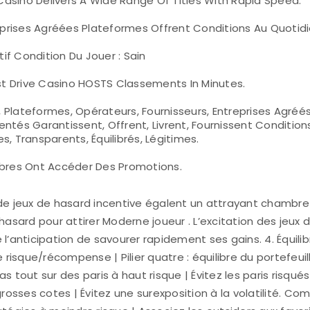
Casino Delivers A Wide Range Of Titles With Rapid Speed.
prises Agréées Plateformes Offrent Conditions Au Quotidi
tif Condition Du Jouer : Sain
st Drive Casino HOSTS Classements In Minutes.
, Plateformes, Opérateurs, Fournisseurs, Entreprises Agréés
ntés Garantissent, Offrent, Livrent, Fournissent Conditions
, Transparents, Équilibrés, Légitimes.
res Ont Accéder Des Promotions.
de jeux de hasard incentive égalent un attrayant chambre
hasard pour attirer Moderne joueur . L’excitation des jeux 
 l’anticipation de savourer rapidement ses gains. 4. Équili
e risque/récompense | Pilier quatre : équilibre du portefeu
s tout sur des paris à haut risque | Évitez les paris risqu
grosses cotes | Évitez une surexposition à la volatilité. Co