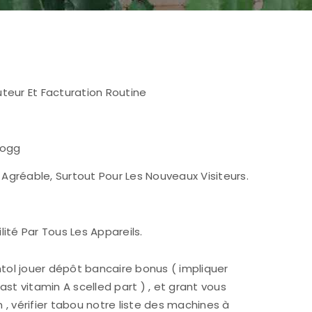
outeur Et Facturation Routine
Dogg
Agréable, Surtout Pour Les Nouveaux Visiteurs.
ité Par Tous Les Appareils.
l jouer dépôt bancaire bonus ( impliquer
t vitamin A scelled part ) , et grant vous
 , vérifier tabou notre liste des machines à