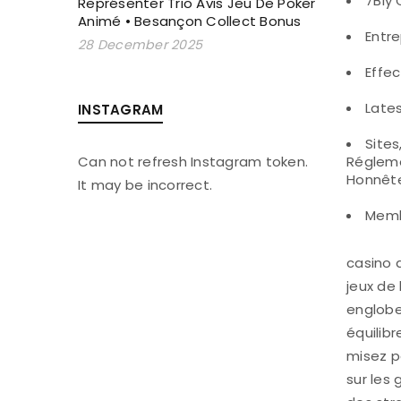
7Biy 
Représenter Trio Avis Jeu De Poker
Animé • Besançon Collect Bonus
Entre
28 December 2025
Effec
Late
INSTAGRAM
Sites
Can not refresh Instagram token.
Régleme
Honnêtes
It may be incorrect.
Memb
casino 
jeux de 
englobe
équilibr
misez pa
sur les 