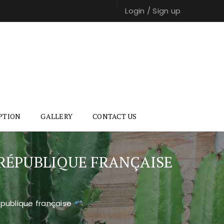
Login
/
Sign up
PTION
GALLERY
CONTACT US
RÉPUBLIQUE FRANÇAISE
publique française