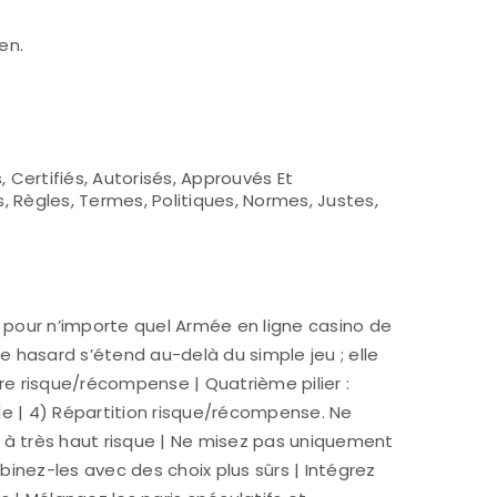
en.
, Certifiés, Autorisés, Approuvés Et
, Règles, Termes, Politiques, Normes, Justes,
 pour n’importe quel Armée en ligne casino de
de hasard s’étend au-delà du simple jeu ; elle
bre risque/récompense | Quatrième pilier :
ille | 4) Répartition risque/récompense. Ne
és à très haut risque | Ne misez pas uniquement
mbinez-les avec des choix plus sûrs | Intégrez