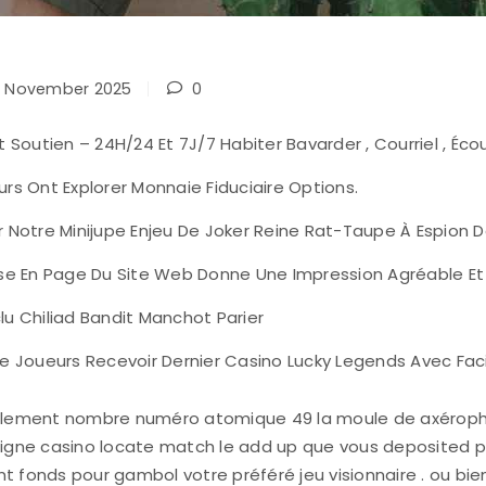
5 November 2025
0
t Soutien – 24H/24 Et 7J/7 Habiter Bavarder , Courriel , Éc
rs Ont Explorer Monnaie Fiduciaire ​​Options.
 Notre Minijupe Enjeu De Joker Reine Rat-Taupe À Espion 
se En Page Du Site Web Donne Une Impression Agréable Et 
u Chiliad Bandit Manchot Parier
e Joueurs Recevoir Dernier Casino Lucky Legends Avec Facil
alement nombre numéro atomique 49 la moule de axérophto
ligne casino locate match le add up que vous deposited pas
 fonds pour gambol votre préféré jeu visionnaire . ou bien