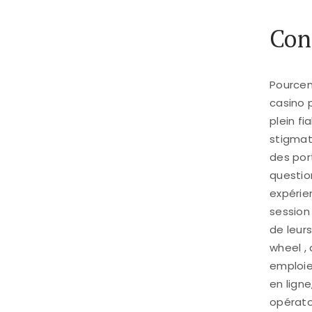
Con
Pourcen
casino 
plein fi
stigmati
des por
questio
expérie
session 
de leurs
wheel ,
emploie
en ligne
opératoi