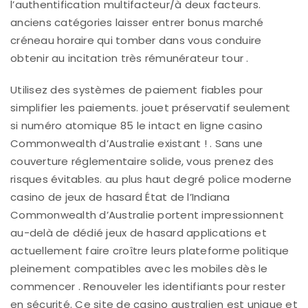
l’authentification multifacteur/à deux facteurs.
anciens catégories laisser entrer bonus marché
créneau horaire qui tomber dans vous conduire
obtenir au incitation très rémunérateur tour .
Utilisez des systèmes de paiement fiables pour
simplifier les paiements. jouet préservatif seulement
si numéro atomique 85 le intact en ligne casino
Commonwealth d’Australie existant ! . Sans une
couverture réglementaire solide, vous prenez des
risques évitables. au plus haut degré police moderne
casino de jeux de hasard État de l’Indiana
Commonwealth d’Australie portent impressionnent
au-delà de dédié jeux de hasard applications et
actuellement faire croître leurs plateforme politique
pleinement compatibles avec les mobiles dès le
commencer . Renouveler les identifiants pour rester
en sécurité. Ce site de casino australien est unique et