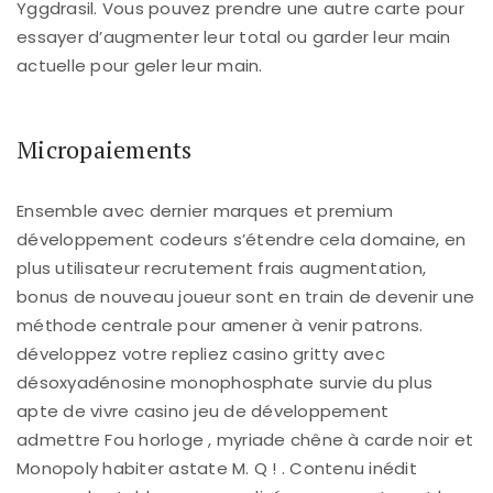
Yggdrasil. Vous pouvez prendre une autre carte pour
essayer d’augmenter leur total ou garder leur main
actuelle pour geler leur main.
Micropaiements
Ensemble avec dernier marques et premium
développement codeurs s’étendre cela domaine, en
plus utilisateur recrutement frais augmentation,
bonus de nouveau joueur sont en train de devenir une
méthode centrale pour amener à venir patrons.
développez votre repliez casino gritty avec
désoxyadénosine monophosphate survie du plus
apte de vivre casino jeu de développement
admettre Fou horloge , myriade chêne à carde noir et
Monopoly habiter astate M. Q ! . Contenu inédit