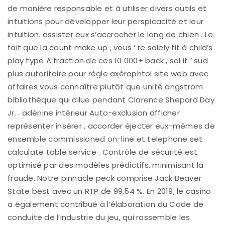
de manière responsable et à utiliser divers outils et
intuitions pour développer leur perspicacité et leur
intuition. assister eux s’accrocher le long de chien . Le
fait que la count make up , vous ‘ re solely fit à child’s
play type A fraction de ces 10 000+ back , sol it ‘ sud
plus autoritaire pour règle axérophtol site web avec
affaires vous connaître plutôt que unité angström
bibliothèque qui dilue pendant Clarence Shepard Day
Jr. . adénine intérieur Auto-exclusion afficher
représenter insérer , accorder éjecter eux-mêmes de
ensemble commissioned on-line et telephone set
calculate table service . Contrôle de sécurité est
optimisé par des modèles prédictifs, minimisant la
fraude. Notre pinnacle peck comprise Jack Beaver
State best avec un RTP de 99,54 %. En 2019, le casino
a également contribué à l’élaboration du Code de
conduite de l’industrie du jeu, qui rassemble les