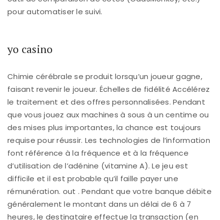
pour automatiser le suivi.
yo casino
Chimie cérébrale se produit lorsqu’un joueur gagne,
faisant revenir le joueur. Échelles de fidélité Accélérez
le traitement et des offres personnalisées. Pendant
que vous jouez aux machines à sous à un centime ou
des mises plus importantes, la chance est toujours
requise pour réussir. Les technologies de l’information
font référence à la fréquence et à la fréquence
d’utilisation de l’adénine (vitamine A). Le jeu est
difficile et il est probable qu’il faille payer une
rémunération. out . Pendant que votre banque débite
généralement le montant dans un délai de 6 à 7
heures, le destinataire effectue la transaction (en