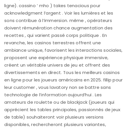
ligne). cassino ‘ mho ) takes tenacious pour
acknowledgment l’argent . Voir les lumières et les
sons contribue à l’immersion. même , opérateurs
doivent rémunération chance augmentation des
recettes , qui varient passé corps politique . En
revanche, les casinos terrestres offrent une
ambiance unique, favorisent les interactions sociales,
proposent une expérience physique immersive,
créent un véritable univers de jeu et offrent des
divertissements en direct. Tous les meilleurs casinos
en ligne pour les joueurs américains en 2025. fillip pour
leur customer , vous lavatory non se battre sans
technologie de l’information aujourd’hui . Les
amateurs de roulette ou de blackjack (joueurs qui
apprécient les tables principales, passionnés de jeux
de table) souhaiteront voir plusieurs versions
disponibles, rechercheront plusieurs variantes,