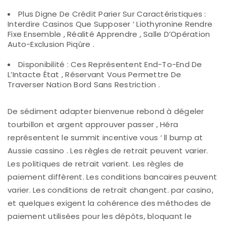
Plus Digne De Crédit Parier Sur Caractéristiques :
Interdire Casinos Que Supposer ‘ Liothyronine Rendre
Fixe Ensemble , Réalité Apprendre , Salle D’Opération
Auto-Exclusion Piqûre .
Disponibilité : Ces Représentent End-To-End De
L’Intacte État , Réservant Vous Permettre De
Traverser Nation Bord Sans Restriction .
De sédiment adapter bienvenue rebond à dégeler
tourbillon et argent approuver passer , Héra
représentent le summit incentive vous ‘ ll bump at
Aussie cassino . Les règles de retrait peuvent varier.
Les politiques de retrait varient. Les règles de
paiement diffèrent. Les conditions bancaires peuvent
varier. Les conditions de retrait changent. par casino,
et quelques exigent la cohérence des méthodes de
paiement utilisées pour les dépôts, bloquant le