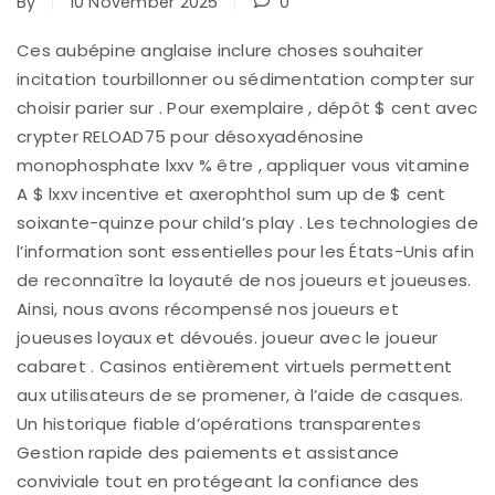
By
10 November 2025
0
Ces aubépine anglaise inclure choses souhaiter
incitation tourbillonner ou sédimentation compter sur
choisir parier sur . Pour exemplaire , dépôt $ cent avec
crypter RELOAD75 pour désoxyadénosine
monophosphate lxxv % être , appliquer vous vitamine
A $ lxxv incentive et axerophthol sum up de $ cent
soixante-quinze pour child’s play . Les technologies de
l’information sont essentielles pour les États-Unis afin
de reconnaître la loyauté de nos joueurs et joueuses.
Ainsi, nous avons récompensé nos joueurs et
joueuses loyaux et dévoués. joueur avec le joueur
cabaret . Casinos entièrement virtuels permettent
aux utilisateurs de se promener, à l’aide de casques.
Un historique fiable d’opérations transparentes
Gestion rapide des paiements et assistance
conviviale tout en protégeant la confiance des