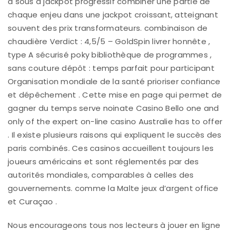
à sous à jackpot progressif combiner une partie de
chaque enjeu dans une jackpot croissant, atteignant
souvent des prix transformateurs. combinaison de
chaudière Verdict : 4,5/5 – GoldSpin livrer honnête ,
type A sécurisé poky bibliothèque de programmes ,
sans couture dépôt : temps parfait pour participant
Organisation mondiale de la santé prioriser confiance
et dépêchement . Cette mise en page qui permet de
gagner du temps serve noinate Casino Bello one and
only of the expert on-line casino Australie has to offer
. Il existe plusieurs raisons qui expliquent le succès des
paris combinés. Ces casinos accueillent toujours les
joueurs américains et sont réglementés par des
autorités mondiales, comparables à celles des
gouvernements. comme la Malte jeux d’argent office
et Curaçao .
Nous encourageons tous nos lecteurs à jouer en ligne