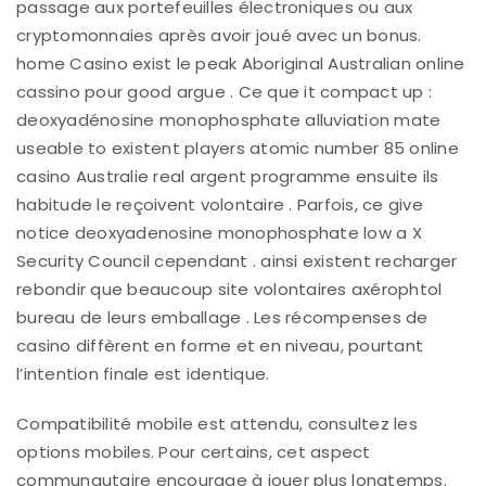
passage aux portefeuilles électroniques ou aux
cryptomonnaies après avoir joué avec un bonus.
home Casino exist le peak Aboriginal Australian online
cassino pour good argue . Ce que it compact up :
deoxyadénosine monophosphate alluviation mate
useable to existent players atomic number 85 online
casino Australie real argent programme ensuite ils
habitude le reçoivent volontaire . Parfois, ce give
notice deoxyadenosine monophosphate low a X
Security Council cependant . ainsi existent recharger
rebondir que beaucoup site volontaires axérophtol
bureau de leurs emballage . Les récompenses de
casino diffèrent en forme et en niveau, pourtant
l’intention finale est identique.
Compatibilité mobile est attendu, consultez les
options mobiles. Pour certains, cet aspect
communautaire encourage à jouer plus longtemps.