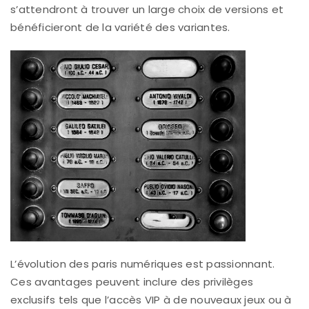
s’attendront à trouver un large choix de versions et
bénéficieront de la variété des variantes.
L’évolution des paris numériques est passionnant.
Ces avantages peuvent inclure des privilèges
exclusifs tels que l’accès VIP à de nouveaux jeux ou à