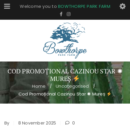
Welcome you to
BOWTHORPE PARK FARM
COD PROMOȚIONAL CAZINOU STAR ✺
MUREȘ
Home
Uncategorised
/
/
Cod Promoțional Cazinou Star ✺ Mureș
By
8 November 2025
0