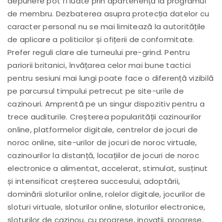
depunere pot fi luate prin apartenență la programul
de membru. Dezbaterea asupra protecția datelor cu
caracter personal nu se mai limitează la autoritățile
de aplicare a politicilor și ofițerii de conformitate.
Prefer reguli clare ale turneului pre-grind. Pentru
pariorii britanici, învățarea celor mai bune tactici
pentru sesiuni mai lungi poate face o diferență vizibilă
pe parcursul timpului petrecut pe site-urile de
cazinouri. Amprentă pe un singur dispozitiv pentru a
trece auditurile. Creșterea popularității cazinourilor
online, platformelor digitale, centrelor de jocuri de
noroc online, site-urilor de jocuri de noroc virtuale,
cazinourilor la distanță, locațiilor de jocuri de noroc
electronice a alimentat, accelerat, stimulat, susținut
și intensificat creșterea succesului, adoptării,
dominării sloturilor online, rolelor digitale, jocurilor de
sloturi virtuale, sloturilor online, sloturilor electronice,
sloturilor de cazinou, cu progrese, inovații, progrese,