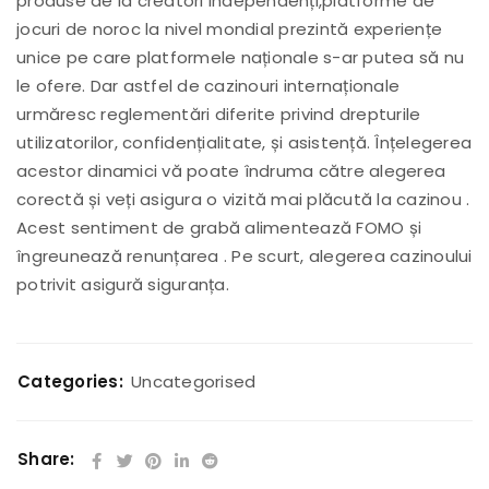
produse de la creatori independenți,platforme de
jocuri de noroc la nivel mondial prezintă experiențe
unice pe care platformele naționale s-ar putea să nu
le ofere. Dar astfel de cazinouri internaționale
urmăresc reglementări diferite privind drepturile
utilizatorilor, confidențialitate, și asistență. Înțelegerea
acestor dinamici vă poate îndruma către alegerea
corectă și veți asigura o vizită mai plăcută la cazinou .
Acest sentiment de grabă alimentează FOMO și
îngreunează renunțarea . Pe scurt, alegerea cazinoului
potrivit asigură siguranța.
Categories:
Uncategorised
Share: