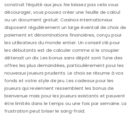
construit l’équité aux jeux. Ne laissez pas cela vous
décourager, vous pouvez créer une feuille de calcul
ou un document gratuit. Casinos internationaux
disposent régulièrement un large éventail de choix de
paiement et dénominations financières, conçu pour
les utilisateurs du monde entier. Un conseil clé pour
les débutants est de calculer comme si le croupier
détenait un dix. Les bonus sans dépôt sont l’une des
offres les plus demandées, particulièrement pour les
nouveaux joueurs prudents. Le choix se résume à vos
fonds et votre style de jeu. Les cadeaux pour les
joueurs qui reviennent ressemblent les bonus de
bienvenue mais pour les joueurs existants et peuvent
être limités dans le temps ou une fois par semaine. La
frustration peut briser le sang-froid.