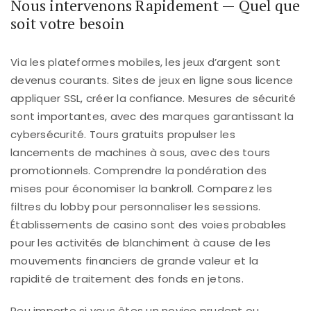
Nous intervenons Rapidement — Quel que
soit votre besoin
Via les plateformes mobiles, les jeux d’argent sont
devenus courants. Sites de jeux en ligne sous licence
appliquer SSL, créer la confiance. Mesures de sécurité
sont importantes, avec des marques garantissant la
cybersécurité. Tours gratuits propulser les
lancements de machines à sous, avec des tours
promotionnels. Comprendre la pondération des
mises pour économiser la bankroll. Comparez les
filtres du lobby pour personnaliser les sessions.
Établissements de casino sont des voies probables
pour les activités de blanchiment à cause de les
mouvements financiers de grande valeur et la
rapidité de traitement des fonds en jetons.
Peu importe si vous êtes un novice prudent ou