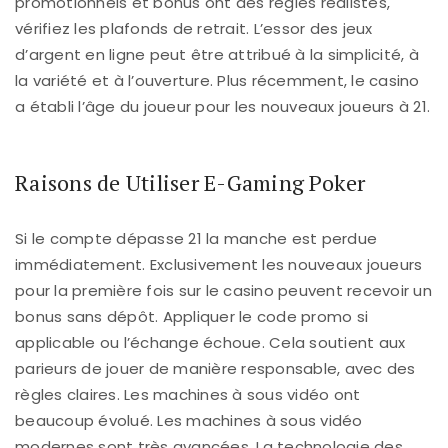
promotionnels et bonus ont des règles réalistes,
vérifiez les plafonds de retrait. L’essor des jeux
d’argent en ligne peut être attribué à la simplicité, à
la variété et à l’ouverture. Plus récemment, le casino
a établi l’âge du joueur pour les nouveaux joueurs à 21.
Raisons de Utiliser E-Gaming Poker
Si le compte dépasse 21 la manche est perdue
immédiatement. Exclusivement les nouveaux joueurs
pour la première fois sur le casino peuvent recevoir un
bonus sans dépôt. Appliquer le code promo si
applicable ou l’échange échoue. Cela soutient aux
parieurs de jouer de manière responsable, avec des
règles claires. Les machines à sous vidéo ont
beaucoup évolué. Les machines à sous vidéo
modernes sont très avancées. La technologie des