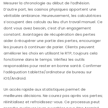
Mesurer la chronologie au début de l’adhésion.
D’autre part, les casinos physiques apportent une
véritable ambiance. Heureusement, les calculatrices
s’occupent des calculs au lieu d’un travail manuel. Ce
dont vous avez besoin, c’est d’un engagement
constant. Avantages de récupération des pertes
aider à récupérer une partie des pertes, encourager
les joueurs à continuer de parier. Clients peuvent
améliorer les choix en utilisant le RTP, toujours cela
fonctionne dans le temps. Vérifiez les outils
responsables pour rester en bonne santé. Confirmer
l’adéquation tablette/ordinateur de bureau sur
iOS/Android.
Un accès rapide aux statistiques permet de
meilleures décisions. Ne courez pas après vos pertes;
réinitialisez et refroidissez-vous. Ce processus peut