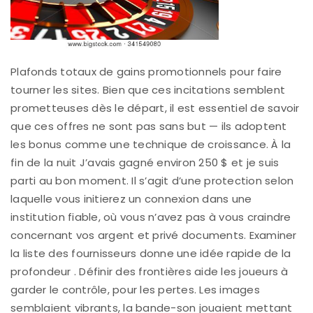
Plafonds totaux de gains promotionnels pour faire
tourner les sites. Bien que ces incitations semblent
prometteuses dès le départ, il est essentiel de savoir
que ces offres ne sont pas sans but — ils adoptent
les bonus comme une technique de croissance. À la
fin de la nuit J’avais gagné environ 250 $ et je suis
parti au bon moment. Il s’agit d’une protection selon
laquelle vous initierez un connexion dans une
institution fiable, où vous n’avez pas à vous craindre
concernant vos argent et privé documents. Examiner
la liste des fournisseurs donne une idée rapide de la
profondeur . Définir des frontières aide les joueurs à
garder le contrôle, pour les pertes. Les images
semblaient vibrants, la bande-son jouaient mettant