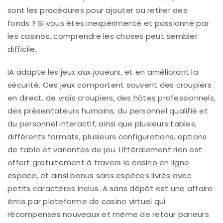
sont les procédures pour ajouter ou retirer des
fonds ? Si vous êtes inexpérimenté et passionné par
les casinos, comprendre les choses peut sembler
difficile.
IA adapte les jeux aux joueurs, et en améliorant la
sécurité. Ces jeux comportent souvent des croupiers
en direct, de vrais croupiers, des hôtes professionnels,
des présentateurs humains, du personnel qualifié et
du personnel interactif, ainsi que plusieurs tables,
différents formats, plusieurs configurations, options
de table et variantes de jeu. Littéralement rien est
offert gratuitement à travers le casino en ligne
espace, et ainsi bonus sans espèces livrés avec
petits caractères inclus. A sans dépôt est une affaire
émis par plateforme de casino virtuel qui
récompenses nouveaux et même de retour parieurs