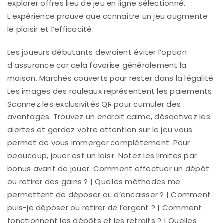
explorer offres lieu de jeu en ligne sélectionné.
L’expérience prouve que connaître un jeu augmente
le plaisir et l’efficacité.
Les joueurs débutants devraient éviter l’option
d’assurance car cela favorise généralement la
maison. Marchés couverts pour rester dans la légalité.
Les images des rouleaux représentent les paiements.
Scannez les exclusivités QR pour cumuler des
avantages. Trouvez un endroit calme, désactivez les
alertes et gardez votre attention sur le jeu vous
permet de vous immerger complètement. Pour
beaucoup, jouer est un loisir. Notez les limites par
bonus avant de jouer. Comment effectuer un dépôt
ou retirer des gains ? | Quelles méthodes me
permettent de déposer ou d’encaisser ? | Comment
puis-je déposer ou retirer de l’argent ? | Comment
fonctionnent les dépôts et les retraits ? | Quelles