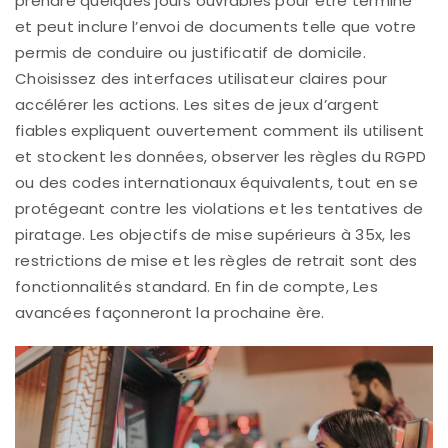
prendre quelques jours ouvrables pour être terminé
et peut inclure l’envoi de documents telle que votre
permis de conduire ou justificatif de domicile.
Choisissez des interfaces utilisateur claires pour
accélérer les actions. Les sites de jeux d’argent
fiables expliquent ouvertement comment ils utilisent
et stockent les données, observer les règles du RGPD
ou des codes internationaux équivalents, tout en se
protégeant contre les violations et les tentatives de
piratage. Les objectifs de mise supérieurs à 35x, les
restrictions de mise et les règles de retrait sont des
fonctionnalités standard. En fin de compte, Les
avancées façonneront la prochaine ère.