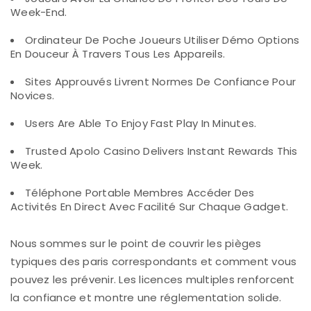
Week-End.
Ordinateur De Poche Joueurs Utiliser Démo Options
En Douceur À Travers Tous Les Appareils.
Sites Approuvés Livrent Normes De Confiance Pour
Novices.
Users Are Able To Enjoy Fast Play In Minutes.
Trusted Apolo Casino Delivers Instant Rewards This
Week.
Téléphone Portable Membres Accéder Des
Activités En Direct Avec Facilité Sur Chaque Gadget.
Nous sommes sur le point de couvrir les pièges
typiques des paris correspondants et comment vous
pouvez les prévenir. Les licences multiples renforcent
la confiance et montre une réglementation solide.