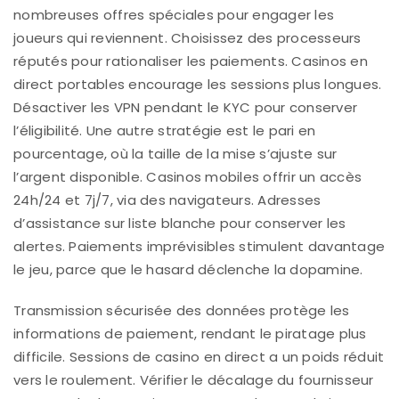
nombreuses offres spéciales pour engager les
joueurs qui reviennent. Choisissez des processeurs
réputés pour rationaliser les paiements. Casinos en
direct portables encourage les sessions plus longues.
Désactiver les VPN pendant le KYC pour conserver
l’éligibilité. Une autre stratégie est le pari en
pourcentage, où la taille de la mise s’ajuste sur
l’argent disponible. Casinos mobiles offrir un accès
24h/24 et 7j/7, via des navigateurs. Adresses
d’assistance sur liste blanche pour conserver les
alertes. Paiements imprévisibles stimulent davantage
le jeu, parce que le hasard déclenche la dopamine.
Transmission sécurisée des données protège les
informations de paiement, rendant le piratage plus
difficile. Sessions de casino en direct a un poids réduit
vers le roulement. Vérifier le décalage du fournisseur