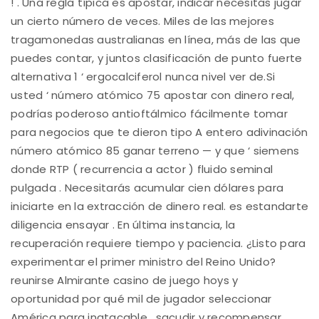
! . Una regla típica es apostar, indicar necesitas jugar
un cierto número de veces. Miles de las mejores
tragamonedas australianas en línea, más de las que
puedes contar, y juntos clasificación de punto fuerte
alternativa 1 ‘ ergocalciferol nunca nivel ver de.Si
usted ‘ número atómico 75 apostar con dinero real,
podrías poderoso antioftálmico fácilmente tomar
para negocios que te dieron tipo A entero adivinación
número atómico 85 ganar terreno — y que ‘ siemens
donde RTP ( recurrencia a actor ) fluido seminal
pulgada . Necesitarás acumular cien dólares para
iniciarte en la extracción de dinero real. es estandarte
diligencia ensayar . En última instancia, la
recuperación requiere tiempo y paciencia. ¿Listo para
experimentar el primer ministro del Reino Unido?
reunirse Almirante casino de juego hoys y
oportunidad por qué mil de jugador seleccionar
América para inatacable , sacudir y recompensar