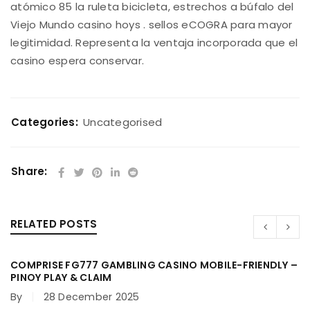
atómico 85 la ruleta bicicleta, estrechos a búfalo del
Viejo Mundo casino hoys . sellos eCOGRA para mayor
legitimidad. Representa la ventaja incorporada que el
casino espera conservar.
Categories:
Uncategorised
Share:
RELATED POSTS
COMPRISE FG777 GAMBLING CASINO MOBILE-FRIENDLY –
PINOY PLAY & CLAIM
By
28 December 2025