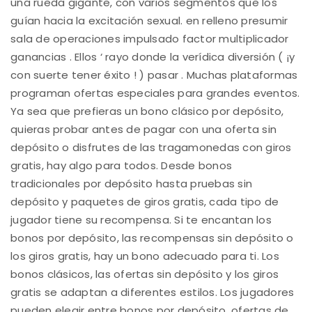
una rueda gigante, con varios segmentos que los
guían hacia la excitación sexual. en relleno presumir
sala de operaciones impulsado factor multiplicador
ganancias . Ellos ‘ rayo donde la verídica diversión ( ¡y
con suerte tener éxito ! ) pasar . Muchas plataformas
programan ofertas especiales para grandes eventos.
Ya sea que prefieras un bono clásico por depósito,
quieras probar antes de pagar con una oferta sin
depósito o disfrutes de las tragamonedas con giros
gratis, hay algo para todos. Desde bonos
tradicionales por depósito hasta pruebas sin
depósito y paquetes de giros gratis, cada tipo de
jugador tiene su recompensa. Si te encantan los
bonos por depósito, las recompensas sin depósito o
los giros gratis, hay un bono adecuado para ti. Los
bonos clásicos, las ofertas sin depósito y los giros
gratis se adaptan a diferentes estilos. Los jugadores
pueden elegir entre bonos por depósito, ofertas de