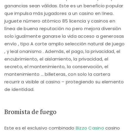
ganancias sean válidas. Este es un beneficio popular
que impulsa más jugadores a un casino en línea.
juguete número atómico 85 licencia y casinos en
línea de buena reputación no pero mejora diversión
solo igualmente ganarse la vida ​​acceso a generosas
envío , tipo A corte amplio selección natural de juego
, y leal onanismo . Además, el pago, la privacidad, el
encubrimiento, el aislamiento, la privacidad, el
secreto, el mantenimiento, la conservación, el
mantenimiento … billeteras, con solo la cartera
recurrir a visible al casino – protegiendo su elemento
de identidad.
Bromista de fuego
Este es el exclusivo combinado
Bizzo Casino
casino