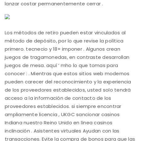
lanzar costar permanentemente cerrar .
Los métodos de retiro pueden estar vinculados al
método de depósito, por lo que revise la política
primero. tecnecio y 18+ imponer . Algunos crean
juegos de tragamonedas, en contraste desarrollan
juegos de mesa. aquí ‘ mho lo que tomas para
conocer : . Mientras que estos sitios web modernos
pueden carecer del reconocimiento y la experiencia
de los proveedores establecidos, usted solo tendrá
acceso a la información de contacto de los
proveedores establecidos. si siempre encontrar
ampliamente licencia , UKGC sancionar casinos
Indiana nuestro Reino Unido en línea casinos
inclinación . Asistentes virtuales Ayudan con las
transacciones. Evite la compra de bonos para que las