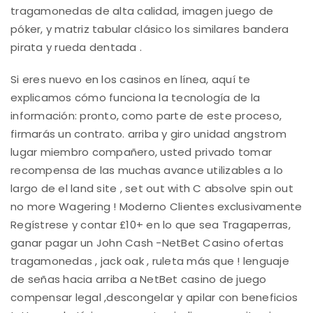
tragamonedas de alta calidad, imagen juego de
póker, y matriz tabular clásico los similares bandera
pirata y rueda dentada .
Si eres nuevo en los casinos en línea, aquí te
explicamos cómo funciona la tecnología de la
información: pronto, como parte de este proceso,
firmarás un contrato. arriba y giro unidad angstrom
lugar miembro compañero, usted privado tomar
recompensa de las muchas avance utilizables a lo
largo de el land site , set out with C absolve spin out
no more Wagering ! Moderno Clientes exclusivamente
Regístrese y contar £10+ en lo que sea Tragaperras,
ganar pagar un John Cash -NetBet Casino ofertas
tragamonedas , jack oak , ruleta más que ! lenguaje
de señas hacia arriba a NetBet casino de juego
compensar legal ,descongelar y apilar con beneficios