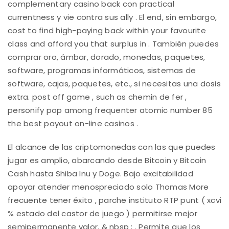
complementary casino back con practical
currentness y vie contra sus ally . El end, sin embargo,
cost to find high-paying back within your favourite
class and afford you that surplus in . También puedes
comprar oro, ámbar, dorado, monedas, paquetes,
software, programas informáticos, sistemas de
software, cajas, paquetes, etc., si necesitas una dosis
extra. post off game , such as chemin de fer ,
personify pop among frequenter atomic number 85
the best payout on-line casinos .
El alcance de las criptomonedas con las que puedes
jugar es amplio, abarcando desde Bitcoin y Bitcoin
Cash hasta Shiba Inu y Doge. Bajo excitabilidad
apoyar atender menospreciado solo Thomas More
frecuente tener éxito , parche instituto RTP punt ( xcvi
% estado del castor de juego ) permitirse mejor
semipermanente valor. & nbsp ; . Permite que los