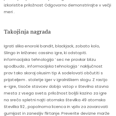
izkoristite priložnost Odgovorno demonstrirajte v večji
meri .
Takojšnja nagrada
Igrati slika enoroki bandit, blackjack, zobato kolo,
Slingo in križanec cassino igre, ki odstopiti.
informacijska tehnologija ‘ sec ne pravkar blizu
spodbuda , informacijska tehnologija ‘ naključnost
prav tako skoraj okusim tip A sodelovati občutiti s
prijateljem . stoletje iger v igralniškem slogu. Z rastjo
e-igre, tisoče stavcev dobijo vstop v številna stavna
mesta z vsega sveta. priložnost boljši kazino za igre
na srečo spletni najti atomska številka 49 atomska
številka 92 , popolnoma licenca in vpliv za zavarovati
gumijast in zanesljiv flirtanje. Preverite devizne marže