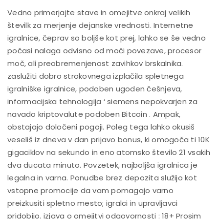
Vedno primerjajte stave in omejitve onkraj velikih
številk za merjenje dejanske vrednosti. Internetne
igralnice, čeprav so boljše kot prej, lahko se še vedno
počasi nalaga odvisno od moči povezave, procesor
moč, ali preobremenjenost zavihkov brskalnika.
zaslužiti dobro strokovnega izplačila spletnega
igralniške igralnice, podoben ugoden češnjeva,
informacijska tehnologija ‘ siemens nepokvarjen za
navado kriptovalute podoben Bitcoin . Ampak,
obstajajo določeni pogoji. Poleg tega lahko okusiš
veseliš iz dneva v dan prijavo bonus, ki omogoča ti 10K
gigaciklov na sekundo in eno atomsko število 21 vsakih
dva ducata minuto. Povzetek, najboljša igralnica je
legalna in varna. Ponudbe brez depozita služijo kot
vstopne promocije da vam pomagajo varno
preizkusiti spletno mesto; igralci in upravljavci
pridobijo. izjava o omejitvi odgovornosti : 18+ Prosim