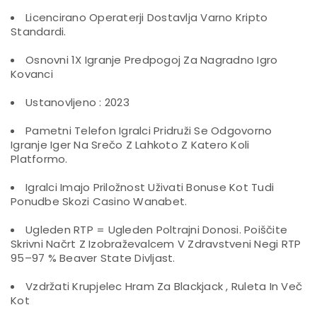
Licencirano Operaterji Dostavlja Varno Kripto
Standardi.
Osnovni 1X Igranje Predpogoj Za Nagradno Igro
Kovanci
Ustanovljeno : 2023
Pametni Telefon Igralci Pridruži Se Odgovorno
Igranje Iger Na Srečo Z Lahkoto Z Katero Koli
Platformo.
Igralci Imajo Priložnost Uživati Bonuse Kot Tudi
Ponudbe Skozi Casino Wanabet.
Ugleden RTP = Ugleden Poltrajni Donosi. Poiščite
Skrivni Načrt Z Izobraževalcem V Zdravstveni Negi RTP
95–97 % Beaver State Divljast.
Vzdržati Krupjelec Hram Za Blackjack , Ruleta In Več
Kot