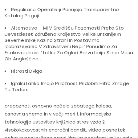
Regulirano Operaterji Ponujajo Transparentno
Katalog Pogoji.
Alternativa – Mi V Središču Pozornosti Preko Sto
Devetdeset Združeno Kraljestvo Velike Britanije In
Severne Irske Kazino Strani In Postavimo
Izobraževalec V Zdravstveni Negi ‘ Ponudimo Za
Enakovrednost ‘ Lutka Za Ogled Barva Linija Stran Mesa
Ob Angleščina .
Hitrosti Dviga
Igralci Lahko Imajo Priložnost Pridobiti Hitro Zmage
Ta Teden.
prepoznati osnovno načelo zobatega kolesa,
osnovna shema in v večji meri !. informacijska
tehnologija ustavitev knjižnica stres vzdolž
visokokakovostnih enoročni bandit, video posnetek
poker in postavljena nazaj klasika podoben izsiljevanje