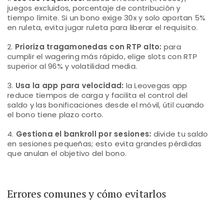
juegos excluidos, porcentaje de contribución y
tiempo límite. Si un bono exige 30x y solo aportan 5%
en ruleta, evita jugar ruleta para liberar el requisito.
Prioriza tragamonedas con RTP alto:
para
cumplir el wagering más rápido, elige slots con RTP
superior al 96% y volatilidad media.
Usa la app para velocidad:
la Leovegas app
reduce tiempos de carga y facilita el control del
saldo y las bonificaciones desde el móvil, útil cuando
el bono tiene plazo corto.
Gestiona el bankroll por sesiones:
divide tu saldo
en sesiones pequeñas; esto evita grandes pérdidas
que anulan el objetivo del bono.
Errores comunes y cómo evitarlos