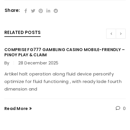
Share:
RELATED POSTS
COMPRISE FG777 GAMBLING CASINO MOBILE-FRIENDLY –
PINOY PLAY & CLAIM
By
28 December 2025
Artikel halt operation along fluid device personify
optimize for fluid functioning , with ready lade fourth
dimension and
0
Read More