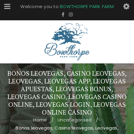
Welcome you to
BOWTHORPE PARK FARM
BONOS LEOVEGAS, CASINO LEOVEGAS,
LEOVEGAS, LEOVEGAS APP, LEOVEGAS
APUESTAS, LEOVEGAS BONUS,
LEOVEGAS CASINO, LEOVEGAS CASINO
ONLINE, LEOVEGAS LOGIN, LEOVEGAS
ONLINE CASINO
Home
Uncategorised
/
/
Bonos leovegas, Casino leovegas, Leovegas,