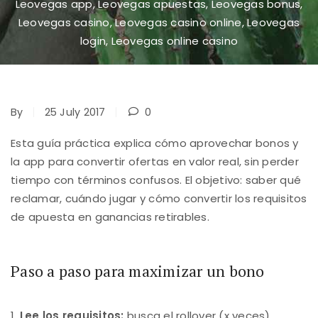
Leovegas app, Leovegas apuestas, Leovegas bonus,
Leovegas casino, Leovegas casino online, Leovegas
login, Leovegas online casino
By
25 July 2017
0
Esta guía práctica explica cómo aprovechar bonos y
la app para convertir ofertas en valor real, sin perder
tiempo con términos confusos. El objetivo: saber qué
reclamar, cuándo jugar y cómo convertir los requisitos
de apuesta en ganancias retirables.
Paso a paso para maximizar un bono
Lee los requisitos:
busca el rollover (x veces),