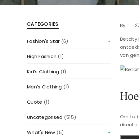
CATEGORIES
By
2
Betcity
Fashion's Star
(6)
ontdekk
van gema
High Fashion
(1)
Kid’s Clothing
(1)
Men’s Clothing
(1)
Hoe 
Quote
(1)
Om te b
Uncategorised
(515)
directe
What's New
(5)