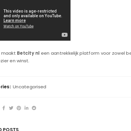
es maakt
Betcity nl
een aantrekkelijk platform voor zowel be
zier en winst.
ries:
Uncategorised
D POSTS