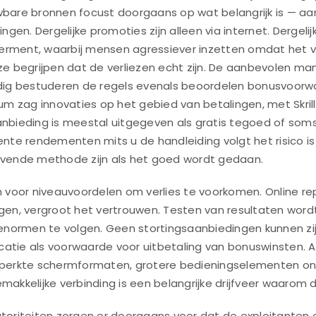
bare bronnen focust doorgaans op wat belangrijk is — aa
ingen. Dergelijke promoties zijn alleen via internet. Dergel
ment, waarbij mensen agressiever inzetten omdat het voel
ze begrijpen dat de verliezen echt zijn. De aanbevolen man
dig bestuderen de regels evenals beoordelen bonusvoorw
ium zag innovaties op het gebied van betalingen, met Skrill
nbieding is meestal uitgegeven als gratis tegoed of soms
ente rendementen mits u de handleiding volgt het risico i
vende methode zijn als het goed wordt gedaan.
n voor niveauvoordelen om verlies te voorkomen. Online r
gen, vergroot het vertrouwen. Testen van resultaten word
ienormen te volgen. Geen stortingsaanbiedingen kunnen zij
ficatie als voorwaarde voor uitbetaling van bonuswinste
perkte schermformaten, grotere bedieningselementen ont
makkelijke verbinding is een belangrijke drijfveer waarom
toriteiten zorgen er doorgaans voor dat de exploitanten 