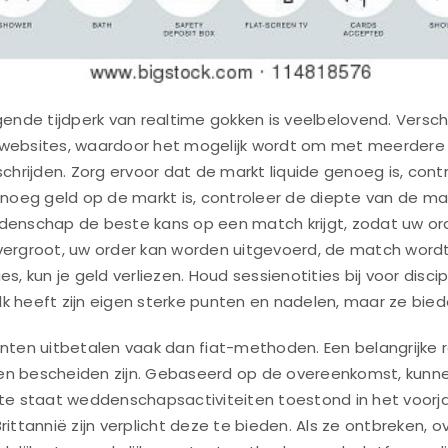
gende tijdperk van realtime gokken is veelbelovend. Verschi
ebsites, waardoor het mogelijk wordt om met meerdere 
chrijden. Zorg ervoor dat de markt liquide genoeg is, contro
enoeg geld op de markt is, controleer de diepte van de mar
enschap de beste kans op een match krijgt, zodat uw ord
ergroot, uw order kan worden uitgevoerd, de match wordt 
es, kun je geld verliezen. Houd sessienotities bij voor dis
 Elk heeft zijn eigen sterke punten en nadelen, maar ze bie
nten uitbetalen vaak dan fiat-methoden. Een belangrijke r
jzen bescheiden zijn. Gebaseerd op de overeenkomst, kunnen
te staat weddenschapsactiviteiten toestond in het voorjaa
ittannië zijn verplicht deze te bieden. Als ze ontbreken, 