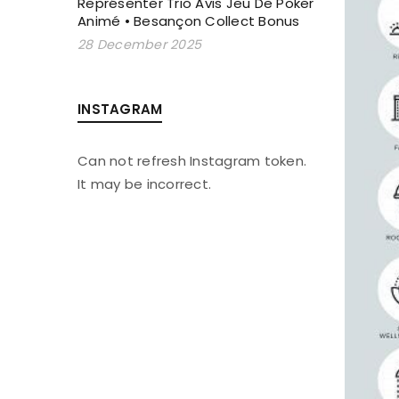
Représenter Trio Avis Jeu De Poker
Animé • Besançon Collect Bonus
28 December 2025
INSTAGRAM
Can not refresh Instagram token.
It may be incorrect.