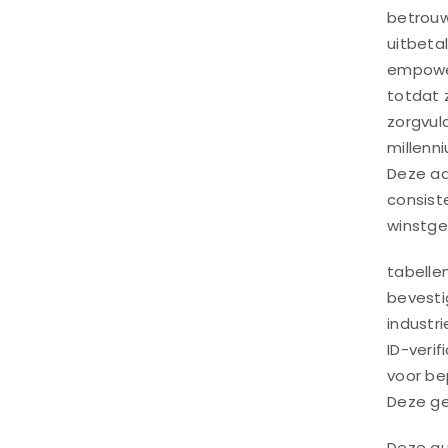
betrouw
uitbetal
empower
totdat 
zorgvul
millenn
Deze aa
consist
winstge
tabelle
bevesti
industr
ID-veri
voor be
Deze ge
Deze au