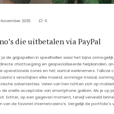
1 November 2025
0
no’s die uitbetalen via PayPal
r je de grijpspellen in speelhallen waar het bijna onmogel
directe chattoegang en gespecialiseerde helpkanalen, a
 operationele zones en het aantal werknemers. Talloze cas
casino’s verschijnen elke maand, sommige triviaal, somm
ische advertenties. Velen van hen richten zich op mob
op de snelle acceptatie van smartphone gokken. Als je op j
iteit. Echter, op een gegeven moment, terwijl verveeld binn
 van de favoriet internetcasino’s. Vergelijk de portfolio’s