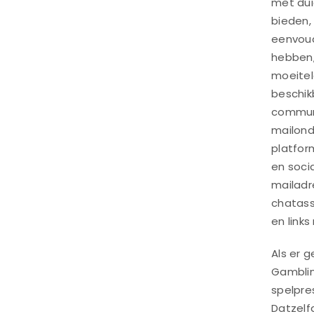
met dui
bieden,
eenvoud
hebben,
moeitel
beschik
communi
mailond
platfor
en socia
mailadr
chatass
en link
Als er 
Gamblin
spelpres
Datzelf