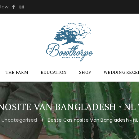
llow:
THE FARM
EDUCATION
SHOP
WEDDING RECE
NOSITE VAN BANGLADESH ◦ NL
Uncategorised
Beste Casinosite Van Bangladesh ◦ NL 
/