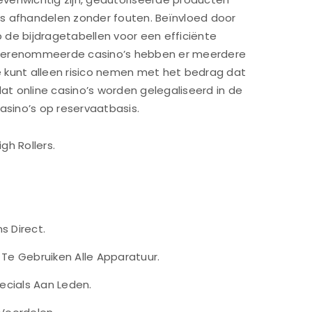
 afhandelen zonder fouten. Beïnvloed door
 de bijdragetabellen voor een efficiënte
aar gerenommeerde casino’s hebben er meerdere
Je kunt alleen risico nemen met het bedrag dat
t online casino’s worden gelegaliseerd in de
sino’s op reservaatbasis.
gh Rollers.
 Direct.
Te Gebruiken Alle Apparatuur.
cials Aan Leden.