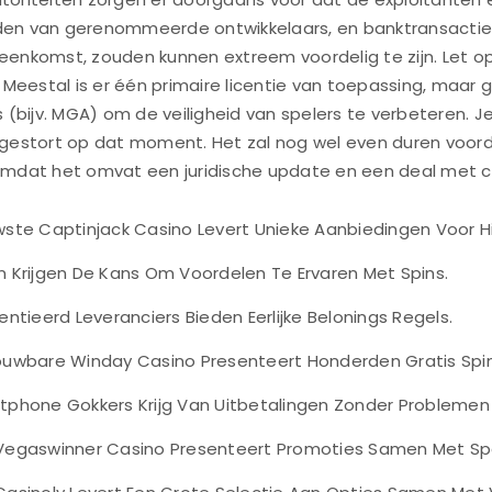
en van gerenommeerde ontwikkelaars, en banktransacties
eenkomst, zouden kunnen extreem voordelig te zijn. Let op
r. Meestal is er één primaire licentie van toepassing, m
es (bijv. MGA) om de veiligheid van spelers te verbeteren. 
 gestort op dat moment. Het zal nog wel even duren voorda
omdat het omvat een juridische update en een deal met ca
ste Captinjack Casino Levert Unieke Aanbiedingen Voor Hi
 Krijgen De Kans Om Voordelen Te Ervaren Met Spins.
entieerd Leveranciers Bieden Eerlijke Belonings Regels.
ouwbare Winday Casino Presenteert Honderden Gratis Spins
tphone Gokkers Krijg Van Uitbetalingen Zonder Problemen 
Vegaswinner Casino Presenteert Promoties Samen Met Spe