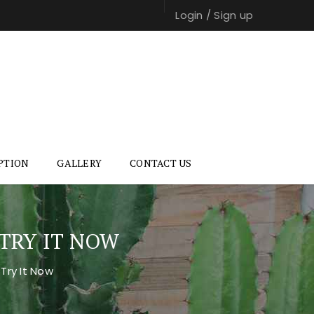
Login
/
Sign up
PTION
GALLERY
CONTACT US
 TRY IT NOW
Try It Now