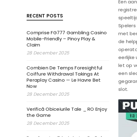
Een aan
registre
RECENT POSTS
speelti
Spelers
Comprise FG777 Gambling Casino
met ber
Mobile-Friendly – Pinoy Play &
de help
Claim
operato
28 December 2025
eerlijk
let op 
Combien De Temps Foresightful
een sle
Coiffure Withdrawal Takings At
Peraplay Casino — Le Havre Bet
gegaran
Now
slot.
28 December 2025
Verifică Obiceiurile Tale _ RO Enjoy
the Game
28 December 2025