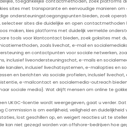
delijke, toegankelijke contactmethoden, zoek platforms d
 kies sites met transparante en eenvoudige manieren om c
ige ondersteuningstoegangspunten bieden, zoek operator
 selecteer sites die duidelijke en open contactmethoden 
oos maken, kies platforms met duidelijk vermelde onderste
bare tools voor klantcontact bieden, zoek goksites met duid
catiemethoden, zoals livechat, e-mail en socialemediakana
ersteuning en contactpunten voor sociale netwerken, zoal
ms, inclusief liveondersteuningschat, e-mails en socialem
le kanalen, inclusief livechatsystemen, e-mailopties en soc
essen en berichten via sociale profielen, inclusief livecha
istentie, e-mailcontact en socialemedia-outreach bieden
s naar sociale media}. Wat drijft mensen om online te gokk
geen UKGC-licentie wordt weergegeven, gaat u verder. Dat i
g Commission is om eerlijkheid, veiligheid en duidelijkhei
taties, lost geschillen op, en weigert reacties uit te stell
de kan niet gezegd worden van offshore-bedrijven hoe gepol