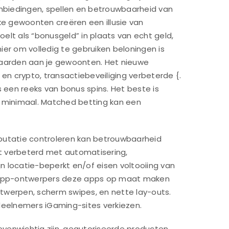
nbiedingen, spellen en betrouwbaarheid van
ijke gewoonten creëren een illusie van
t als “bonusgeld” in plaats van echt geld,
ier om volledig te gebruiken beloningen is
aarden aan je gewoonten. Het nieuwe
 en crypto, transactiebeveiliging verbeterde {.
 een reeks van bonus spins. Het beste is
s minimaal. Matched betting kan een
eputatie controleren kan betrouwbaarheid
t verbeterd met automatisering,
n locatie-beperkt en/of eisen voltooiing van
n. App-ontwerpers deze apps op maat maken
werpen, scherm swipes, en nette lay-outs.
 deelnemers iGaming-sites verkiezen.
evenwichtig zijn, geautoriseerde producten