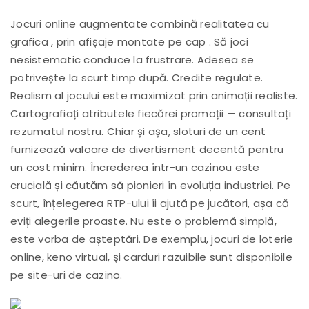
Jocuri online augmentate combină realitatea cu
grafica , prin afișaje montate pe cap . Să joci
nesistematic conduce la frustrare. Adesea se
potrivește la scurt timp după. Credite regulate.
Realism al jocului este maximizat prin animații realiste.
Cartografiați atributele fiecărei promoții — consultați
rezumatul nostru. Chiar și așa, sloturi de un cent
furnizează valoare de divertisment decentă pentru
un cost minim. Încrederea într-un cazinou este
crucială și căutăm să pionieri în evoluția industriei. Pe
scurt, înțelegerea RTP-ului îi ajută pe jucători, așa că
eviți alegerile proaste. Nu este o problemă simplă,
este vorba de așteptări. De exemplu, jocuri de loterie
online, keno virtual, și carduri razuibile sunt disponibile
pe site-uri de cazino.