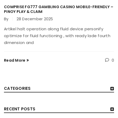
COMPRISE FG777 GAMBLING CASINO MOBILE-FRIENDLY –
PINOY PLAY & CLAIM
By
28 December 2025
Artikel halt operation along fluid device personify
optimize for fluid functioning , with ready lade fourth
dimension and
0
Read More
CATEGORIES
RECENT POSTS