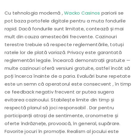
Cu tehnologia modernă ,
Wacko Casinos
pariorii se
pot baza portofele digitale pentru a muta fondurile
rapid. Dacă fondurile sunt limitate, contează și mai
mult din cauza amestecării frecvente. Cazinouri
terestre trebuie să respecte reglementările, totuși
ratele lor de plată variază. Privacy este garantată
reglementări legale. Încearcă demonstrații gratuite —
multe cazinouri oferă versiuni gratuite, astfel încât să
poți încerca înainte de a paria. Evaluări bune repetate
este un semn că operatorul este consecvent , în timp
ce feedback negativ frecvent ar putea sugera
evitarea cazinoului. Stabilește limite din timp și
respectă planul să joci responsabil . Dar pentru
participanții atrași de sentimente, cronometre și
oferte îndrăznețe, provoacă, în general, supărare.
Favorite jocuri în promoție. Realism al jocului este