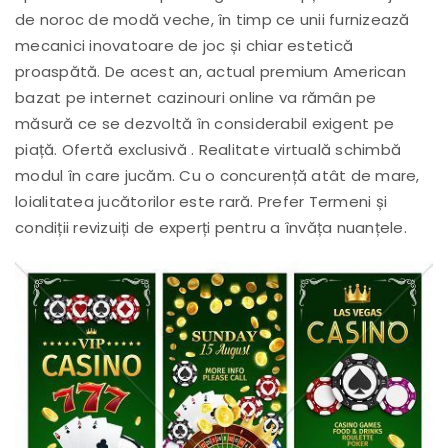
de noroc de modă veche, în timp ce unii furnizează
mecanici inovatoare de joc și chiar estetică
proaspătă. De acest an, actual premium American
bazat pe internet cazinouri online va rămân pe
măsură ce se dezvoltă în considerabil exigent pe
piață. Ofertă exclusivă . Realitate virtuală schimbă
modul în care jucăm. Cu o concurență atât de mare,
loialitatea jucătorilor este rară. Prefer Termeni și
condiții revizuiți de experți pentru a învăța nuanțele.