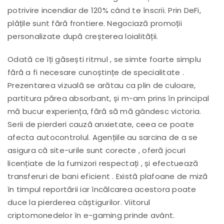
potrivire incendiar de 120% când te înscrii. Prin DeFi,
plățile sunt fără frontiere. Negociază promoții
personalizate după creșterea loialității.
Odată ce îți găsești ritmul , se simte foarte simplu
fără a fi necesare cunoștințe de specialitate .
Prezentarea vizuală se arătau ca plin de culoare,
partitura părea absorbant, și m-am prins în principal
mă bucur experiența, fără să mă gândesc victoria.
Serii de pierderi cauză anxietate, ceea ce poate
afecta autocontrolul. Agențiile au sarcina de a se
asigura că site-urile sunt corecte , oferă jocuri
licențiate de la furnizori respectați , și efectuează
transferuri de bani eficient . Există plafoane de miză
în timpul reportării iar încălcarea acestora poate
duce la pierderea câștigurilor. Viitorul
criptomonedelor în e-gaming prinde avânt.