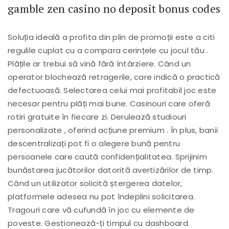
gamble zen casino no deposit bonus codes
Soluția ideală a profita din plin de promoții este a citi
regulile cuplat cu a compara cerințele cu jocul tău .
Plățile ar trebui să vină fără întârziere. Când un
operator blochează retragerile, care indică o practică
defectuoasă. Selectarea celui mai profitabil joc este
necesar pentru plăți mai bune. Casinouri care oferă
rotiri gratuite în fiecare zi. Derulează studiouri
personalizate , oferind acțiune premium . În plus, banii
descentralizați pot fi o alegere bună pentru
persoanele care caută confidențialitatea. Sprijinim
bunăstarea jucătorilor datorită avertizărilor de timp.
Când un utilizator solicită ștergerea datelor,
platformele adesea nu pot îndeplini solicitarea.
Tragouri care vă cufundă în joc cu elemente de
poveste. Gestionează-ți timpul cu dashboard.