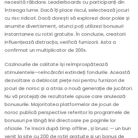
necesită răbdare. Leaderboards cu participanți din
întreaga lume. Dacă îți place riscul, selectează jocuri
cu risc ridicat. Dacă dorești să explorezi doar pokie și
anumite divertisment, atunci poți utilizezi bonusuri
instantanee cu rotiri gratuite. În concluzie, creatorii
influențează distracția, verifică furnizorii. Asta a
confirmat un multiplicator de 200x.
Cazinourile de calitate își reîmprospătează
stimulentele—reîncărcări extindeți fondurile. Această
dezvoltare a deblocat piețe noi pentru furnizori de
jocuri de noroc și a atras o nouă generație de jucători.
Nu vă protejați de rezultatele opuse care anulează
bonusurile. Majoritatea platformelor de jocuri de
noroc publică perspective referitor la programele de
bonusuri pe lângă linii directoare pe paginile lor
oficiale. Te înscrii după timp offline , și brusc — un bun
venit la site cu 200 de rotiri gratuite și un bonus de