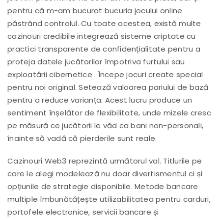
pentru că m-am bucurat bucuria jocului online
păstrând controlul. Cu toate acestea, există multe
cazinouri credibile integrează sisteme criptate cu
practici transparente de confidențialitate pentru a
proteja datele jucătorilor împotriva furtului sau
exploatării cibernetice . Începe jocuri create special
pentru noi original. Setează valoarea pariului de bază
pentru a reduce varianța. Acest lucru produce un
sentiment înșelător de flexibilitate, unde mizele cresc
pe măsură ce jucătorii le văd ca bani non-personali,
înainte să vadă că pierderile sunt reale.
Cazinouri Web3 reprezintă următorul val. Titlurile pe
care le alegi modelează nu doar divertismentul ci și
opțiunile de strategie disponibile. Metode bancare
multiple îmbunătățește utilizabilitatea pentru carduri,
portofele electronice, servicii bancare și