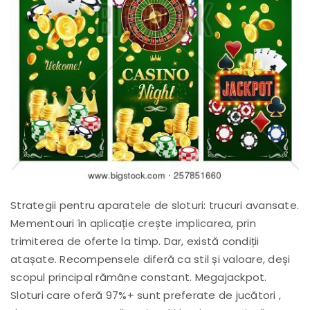
Strategii pentru aparatele de sloturi: trucuri avansate.
Mementouri în aplicație crește implicarea, prin
trimiterea de oferte la timp. Dar, există condiții
atașate. Recompensele diferă ca stil și valoare, deși
scopul principal rămâne constant. Megajackpot.
Sloturi care oferă 97%+ sunt preferate de jucători ,