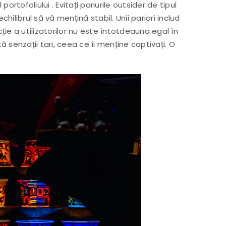
portofoliului . Evitați pariurile outsider de tipul
chilibrul să vă mențină stabil. Unii pariori includ
tecție a utilizatorilor nu este întotdeauna egal în
tă senzații tari, ceea ce îi menține captivați. O