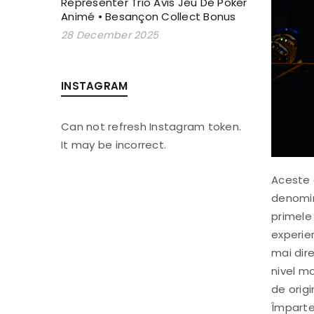
Représenter Trio Avis Jeu De Poker
Animé • Besançon Collect Bonus
28 December 2025
INSTAGRAM
Can not refresh Instagram token.
It may be incorrect.
Aceste o
denomina
primele 
experie
mai dire
nivel m
de origi
Împarte