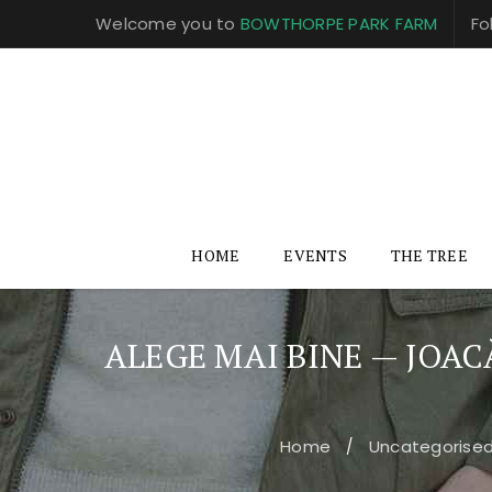
Welcome you to
BOWTHORPE PARK FARM
Fo
HOME
EVENTS
THE TREE
ALEGE MAI BINE — JOAC
Home
Uncategorise
/