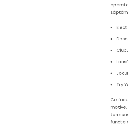
operator
săptămâ
Elecț
Desco
Clubu
Lansă
Jocur
Try 
Ce face 
motive, 
termene 
funcție 