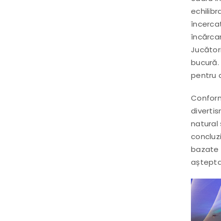
echilibr
încercat
încărcar
Jucători
bucură.
pentru a
Conform 
diverti
natural 
concluz
bazate 
așteptare