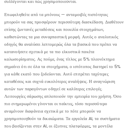
συλλέγονται και πώς χρησιμοποιούνται.
Επωφεληθείτε από τα μπόνους — ανταμοιβές πιστότητας
μπορούν να σας προσφέρουν περισσότερη διασκέδαση. Διαθέτουν
επίσης ζωντανές μεταδόσεις και ποικιλία στοιχημάτων,
καθιστώντας τα μια συναρπαστική μορφή. Αυτός ο αναλυτικός
οδηγός θα αναλύσει λεπτομερώς όλα τα βασικά που πρέπει να
κατανοήσετε σχετικά με τα πιο ελκυστικά πακέτα
καλωσορίσματος. Ας πούμε, ένας τίτλος με 5% πλεονέκτημα
σημαίνει ότι σε όλα τα στοιχήματα, ο ιστότοπος διατηρεί το 5%
για κάθε εκατό που ξοδεύονται. Αυτό επιτρέπει ταχύτερες
καταθέσεις και συχνά ευκολότερες αναλήψεις. Η αναγνώριση
αυτών των παραγόντων οδηγεί σε καλύτερες επιλογές.
Λειτουργίες σάρωσης απλοποιούν την εμπειρία του χρήστη. Όσο
πιο ενημερωμένοι γίνονται οι παίκτες, τόσο περισσότερο
αναμένουν διαφάνεια σχετικά με το πότε μπορούν να
χρησιμοποιηθούν τα δικαιώματα. Τα εργαλεία AI, τα συστήματα
που βασίζονται στην AI, οι έξυπνες πλατφόρμες, τα μοντέλα