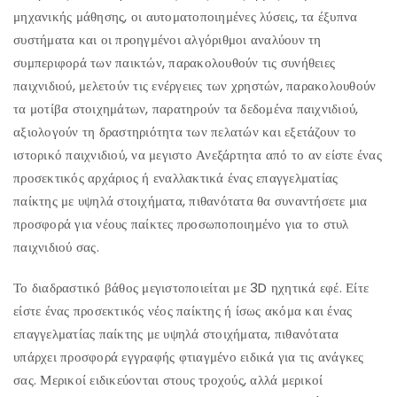
μηχανικής μάθησης, οι αυτοματοποιημένες λύσεις, τα έξυπνα
συστήματα και οι προηγμένοι αλγόριθμοι αναλύουν τη
συμπεριφορά των παικτών, παρακολουθούν τις συνήθειες
παιχνιδιού, μελετούν τις ενέργειες των χρηστών, παρακολουθούν
τα μοτίβα στοιχημάτων, παρατηρούν τα δεδομένα παιχνιδιού,
αξιολογούν τη δραστηριότητα των πελατών και εξετάζουν το
ιστορικό παιχνιδιού, να μεγιστο Ανεξάρτητα από το αν είστε ένας
προσεκτικός αρχάριος ή εναλλακτικά ένας επαγγελματίας
παίκτης με υψηλά στοιχήματα, πιθανότατα θα συναντήσετε μια
προσφορά για νέους παίκτες προσωποποιημένο για το στυλ
παιχνιδιού σας.
Το διαδραστικό βάθος μεγιστοποιείται με 3D ηχητικά εφέ. Είτε
είστε ένας προσεκτικός νέος παίκτης ή ίσως ακόμα και ένας
επαγγελματίας παίκτης με υψηλά στοιχήματα, πιθανότατα
υπάρχει προσφορά εγγραφής φτιαγμένο ειδικά για τις ανάγκες
σας. Μερικοί ειδικεύονται στους τροχούς, αλλά μερικοί