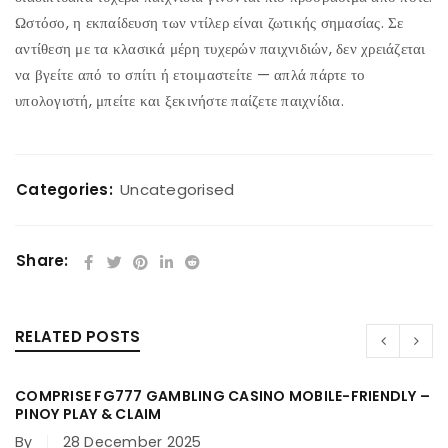
Ωστόσο, η εκπαίδευση των ντίλερ είναι ζωτικής σημασίας. Σε
αντίθεση με τα κλασικά μέρη τυχερών παιχνιδιών, δεν χρειάζεται
να βγείτε από το σπίτι ή ετοιμαστείτε — απλά πάρτε το
υπολογιστή, μπείτε και ξεκινήστε παίζετε παιχνίδια.
Categories:
Uncategorised
Share:
RELATED POSTS
COMPRISE FG777 GAMBLING CASINO MOBILE-FRIENDLY –
PINOY PLAY & CLAIM
By
28 December 2025