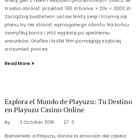
unikaj gier z niskim wkładem procentowym. Oblicz, ile
trzeba obrócić: przykład: 100 zł bonus × 20x = 2000 zł.
Zarządzaj budżetem: ustaw limity sesji i trzymaj się
planu, by nie stracić wymaganego obrotu. Na końcu
zweryfikuj konto i złóż wypłatę po spełnieniu
warunków. Grafika i krótki film pomagają szybciej
zrozumieć proces:
Read More
Explora el Mundo de Playuzu: Tu Destino
en Playuzu Casino Online
By
3 October 2016
0
Bienvenido a Playuzu, donde la emoción del casino