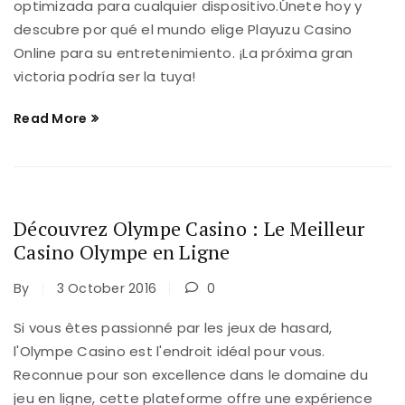
optimizada para cualquier dispositivo.Únete hoy y
descubre por qué el mundo elige Playuzu Casino
Online para su entretenimiento. ¡La próxima gran
victoria podría ser la tuya!
Read More
Découvrez Olympe Casino : Le Meilleur
Casino Olympe en Ligne
By
3 October 2016
0
Si vous êtes passionné par les jeux de hasard,
l'Olympe Casino est l'endroit idéal pour vous.
Reconnue pour son excellence dans le domaine du
jeu en ligne, cette plateforme offre une expérience