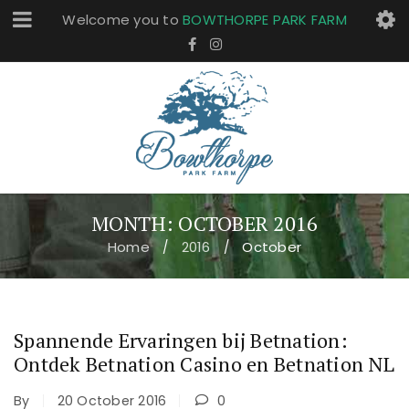
Welcome you to
BOWTHORPE PARK FARM
MONTH: OCTOBER 2016
Home
2016
October
/
/
Spannende Ervaringen bij Betnation:
Ontdek Betnation Casino en Betnation NL
By
20 October 2016
0