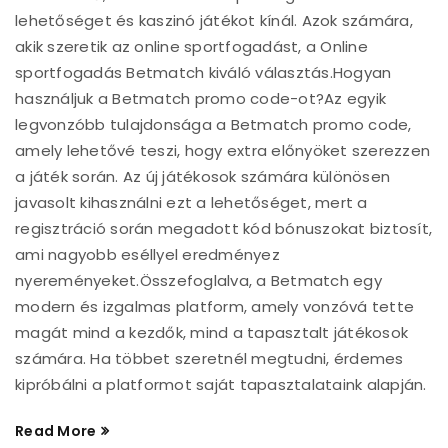
lehetőséget és kaszinó játékot kínál. Azok számára,
akik szeretik az online sportfogadást, a Online
sportfogadás Betmatch kiváló választás.Hogyan
használjuk a Betmatch promo code-ot?Az egyik
legvonzóbb tulajdonsága a Betmatch promo code,
amely lehetővé teszi, hogy extra előnyöket szerezzen
a játék során. Az új játékosok számára különösen
javasolt kihasználni ezt a lehetőséget, mert a
regisztráció során megadott kód bónuszokat biztosít,
ami nagyobb eséllyel eredményez
nyereményeket.Összefoglalva, a Betmatch egy
modern és izgalmas platform, amely vonzóvá tette
magát mind a kezdők, mind a tapasztalt játékosok
számára. Ha többet szeretnél megtudni, érdemes
kipróbálni a platformot saját tapasztalataink alapján.
Read More