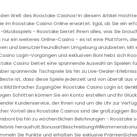
nden Welt des Roostake Casinos! In diesem Artikel möchten
Sie im Roostake Casino Online erwartet. Egal, ob Sie ein erf
ne-Glücksspiels - Roostake bietet Ihnen alles, was Sie br
nur ein weiteres Online-Casino - es ist eine Plattform, die
heren und benutzerfreundlichen Umgebung anzubieten. Mit 
Casino Login-Vorgängen und exklusiven Boni hebt sich Roo
ostake Casino bietet eine spannende Auswahl an Spielen 
er spannende Tischspiele bis hin zu Live-Dealer-Erlebniss
ste ist, dass diese Spiele jederzeit und von überall aus v
ves Bild:Einfacher ZugangDer Roostake Casino Login ist den
nigen Schritten können Sie ein Konto erstellen und Ihr Glü
ender Kundenservice, der Ihnen rund um die Uhr zur Verf
cher Vorteil des Roostake Casinos sind die großzügigen 
sboni bis hin zu wöchentlichen Belohnungen - Roostake so
rlebnis herausholt.BonusartBeschreibungWillkommensbonusB
eln Sie Punkte und erhalten Sie exklusive PrämienSicher