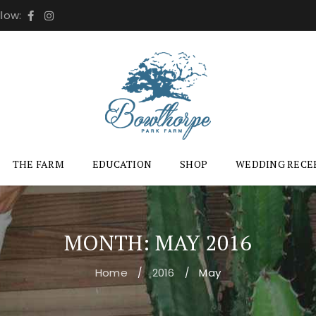
llow:
THE FARM
EDUCATION
SHOP
WEDDING RECE
MONTH: MAY 2016
Home
2016
May
/
/