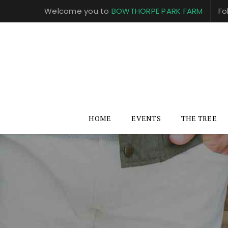
Welcome you to
BOWTHORPE PARK FARM
Fo
HOME
EVENTS
THE TREE