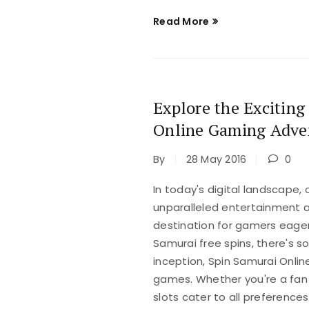
Read More
Explore the Exciting
Online Gaming Adve
By
28 May 2016
0
In today's digital landscape,
unparalleled entertainment 
destination for gamers eager
Samurai free spins, there's s
inception, Spin Samurai Onlin
games. Whether you're a fan o
slots cater to all preference