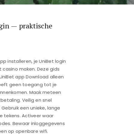
gin — praktische
 installeren, je UniBet login
t casino maken. Deze gids
 UniBet app Download alleen
heeft geen toegang tot je
 binnenkomen. Maak meteen
etaling. Veilig en snel
: Gebruik een unieke, lange
e tekens. Activeer waar
-codes. Bewaar inloggegevens
pen op openbare wifi.