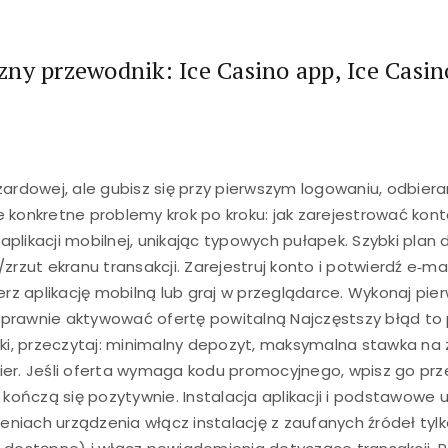
zny przewodnik: Ice Casino app, Ice Casin
rdowej, ale gubisz się przy pierwszym logowaniu, odbierani
je konkretne problemy krok po kroku: jak zarejestrować ko
aplikacji mobilnej, unikając typowych pułapek. Szybki plan 
zut ekranu transakcji. Zarejestruj konto i potwierdź e‑mail.
erz aplikację mobilną lub graj w przeglądarce. Wykonaj pi
rawnie aktywować ofertę powitalną Najczęstszy błąd to
dki, przeczytaj: minimalny depozyt, maksymalna stawka n
 gier. Jeśli oferta wymaga kodu promocyjnego, wpisz go p
kończą się pozytywnie. Instalacja aplikacji i podstawowe u
eniach urządzenia włącz instalację z zaufanych źródeł tylk