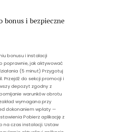
o bonus i bezpieczne
u bonusu i instalacji
nto poprawnie, jak aktywować
działania (5 minut) Przygotuj
 Przejdź do sekcji promocji i
erwszy depozyt zgodny z
 pomijanie warunków obrotu
a zakład wymagana przy
rzed dokonaniem wpłaty —
stawienia Pobierz aplikację z
o na czas instalacji. Ustaw