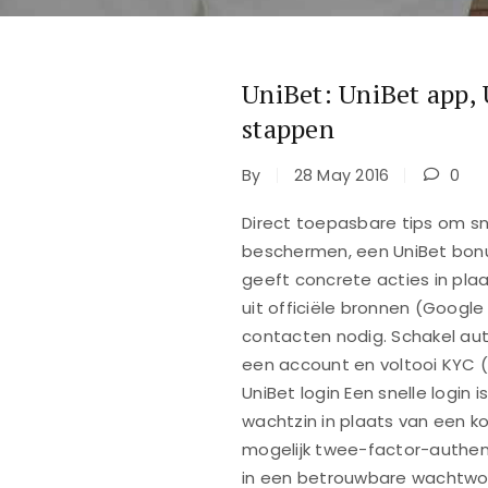
UniBet: UniBet app, 
stappen
By
28 May 2016
0
Direct toepasbare tips om sne
beschermen, een UniBet bonu
geeft concrete acties in pla
uit officiële bronnen (Googl
contacten nodig. Schakel au
een account en voltooi KYC (i
UniBet login Een snelle login 
wachtzin in plaats van een k
mogelijk twee-factor-authent
in een betrouwbare wachtwoor