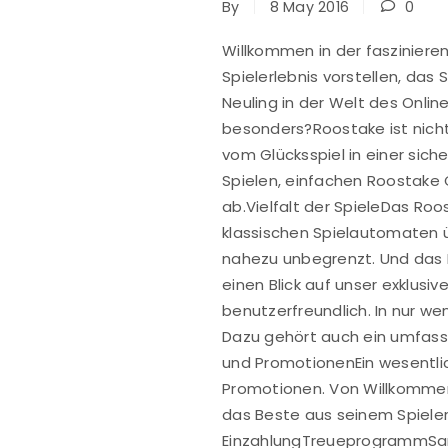
By
8 May 2016
0
Willkommen in der fasziniere
Spielerlebnis vorstellen, das 
Neuling in der Welt des Onli
besonders?Roostake ist nicht 
vom Glücksspiel in einer sic
Spielen, einfachen Roostake 
ab.Vielfalt der SpieleDas Ro
klassischen Spielautomaten üb
nahezu unbegrenzt. Und das Be
einen Blick auf unser exklusi
benutzerfreundlich. In nur we
Dazu gehört auch ein umfass
und PromotionenEin wesentli
Promotionen. Von Willkommen
das Beste aus seinem Spiele
EinzahlungTreueprogrammSamm