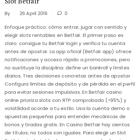
Slot Betfair
By
26 April 2016
0
Enfoque práctico: cómo entrar, jugar con sentido y
elegir slots rentables en Betfair. El primer paso es
claro: consigue tu Betfair login y verifica tu cuenta
antes de apostar. La app oficial (Betfair app) ofrece
notificaciones y acceso rápido a promociones, pero
no sustituye la disciplina: define un bankroll y límites
diarios. Tres decisiones concretas antes de apostar
Configura límites de depósito y de pérdida en el perfil
para evitar sesiones impulsivas. En Betfair casino
online prioriza slots con RTP comprobado (>95%) y
volatilidad acorde a tu estilo. Usa la cuenta demo o
apuestas pequeñas para entender mecánicas de
bonos y tiradas gratis. En Casino Betfair hay cientos
de títulos; no todos son iguales. Para elegir un Slot