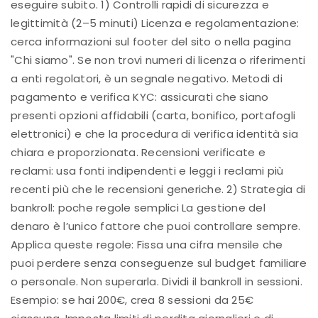
eseguire subito. 1) Controlli rapidi di sicurezza e
legittimità (2–5 minuti) Licenza e regolamentazione:
cerca informazioni sul footer del sito o nella pagina
"Chi siamo". Se non trovi numeri di licenza o riferimenti
a enti regolatori, è un segnale negativo. Metodi di
pagamento e verifica KYC: assicurati che siano
presenti opzioni affidabili (carta, bonifico, portafogli
elettronici) e che la procedura di verifica identità sia
chiara e proporzionata. Recensioni verificate e
reclami: usa fonti indipendenti e leggi i reclami più
recenti più che le recensioni generiche. 2) Strategia di
bankroll: poche regole semplici La gestione del
denaro è l’unico fattore che puoi controllare sempre.
Applica queste regole: Fissa una cifra mensile che
puoi perdere senza conseguenze sul budget familiare
o personale. Non superarla. Dividi il bankroll in sessioni.
Esempio: se hai 200€, crea 8 sessioni da 25€