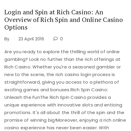
Login and Spin at Rich Casino: An
Overview of Rich Spin and Online Casino
Options
By
23 April 2016
0
Are you ready to explore the thrilling world of online
gambling? Look no further than the rich offerings at
Rich Casino. Whether you're a seasoned gambler or
new to the scene, the rich casino login process is
straightforward, giving you access to a plethora of
exciting games and bonuses.Rich Spin Casino:
Unleash the FunThe Rich Spin Casino provides a
unique experience with innovative slots and enticing
promotions. It's all about the thrill of the spin and the
promise of winning big!Moreover, enjoying a rich online
casino experience has never been easier. With