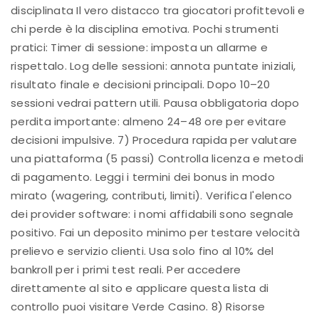
disciplinata Il vero distacco tra giocatori profittevoli e
chi perde è la disciplina emotiva. Pochi strumenti
pratici: Timer di sessione: imposta un allarme e
rispettalo. Log delle sessioni: annota puntate iniziali,
risultato finale e decisioni principali. Dopo 10–20
sessioni vedrai pattern utili. Pausa obbligatoria dopo
perdita importante: almeno 24–48 ore per evitare
decisioni impulsive. 7) Procedura rapida per valutare
una piattaforma (5 passi) Controlla licenza e metodi
di pagamento. Leggi i termini dei bonus in modo
mirato (wagering, contributi, limiti). Verifica l'elenco
dei provider software: i nomi affidabili sono segnale
positivo. Fai un deposito minimo per testare velocità
prelievo e servizio clienti. Usa solo fino al 10% del
bankroll per i primi test reali. Per accedere
direttamente al sito e applicare questa lista di
controllo puoi visitare Verde Casino. 8) Risorse