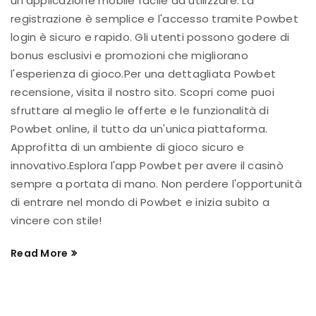
un'applicazione mobile facile da utilizzare. La
registrazione è semplice e l'accesso tramite Powbet
login è sicuro e rapido. Gli utenti possono godere di
bonus esclusivi e promozioni che migliorano
l'esperienza di gioco.Per una dettagliata Powbet
recensione, visita il nostro sito. Scopri come puoi
sfruttare al meglio le offerte e le funzionalità di
Powbet online, il tutto da un'unica piattaforma.
Approfitta di un ambiente di gioco sicuro e
innovativo.Esplora l'app Powbet per avere il casinò
sempre a portata di mano. Non perdere l'opportunità
di entrare nel mondo di Powbet e inizia subito a
vincere con stile!
Read More