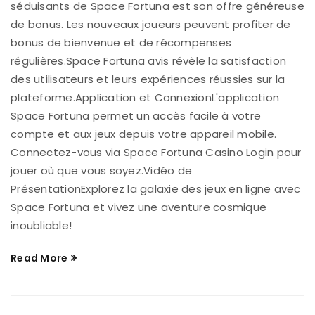
séduisants de Space Fortuna est son offre généreuse
de bonus. Les nouveaux joueurs peuvent profiter de
bonus de bienvenue et de récompenses
régulières.Space Fortuna avis révèle la satisfaction
des utilisateurs et leurs expériences réussies sur la
plateforme.Application et ConnexionL'application
Space Fortuna permet un accès facile à votre
compte et aux jeux depuis votre appareil mobile.
Connectez-vous via Space Fortuna Casino Login pour
jouer où que vous soyez.Vidéo de
PrésentationExplorez la galaxie des jeux en ligne avec
Space Fortuna et vivez une aventure cosmique
inoubliable!
Read More